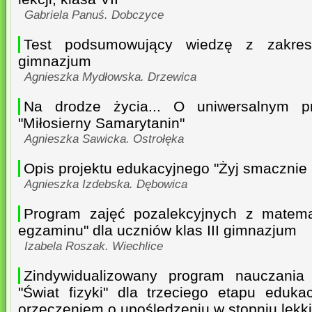
Gabriela Panuś. Dobczyce
Test podsumowujący wiedzę z zakresu 
gimnazjum
Agnieszka Mydłowska. Drzewica
Na drodze życia... O uniwersalnym pr
"Miłosierny Samarytanin"
Agnieszka Sawicka. Ostrołęka
Opis projektu edukacyjnego "Żyj smacznie 
Agnieszka Izdebska. Dębowica
Program zajęć pozalekcyjnych z matemat
egzaminu" dla uczniów klas III gimnazjum
Izabela Roszak. Wiechlice
Zindywidualizowany program nauczania 
"Świat fizyki" dla trzeciego etapu eduk
orzeczeniem o upośledzeniu w stopniu lekk