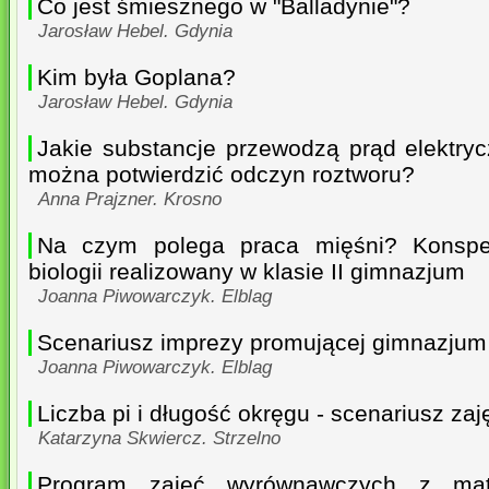
Co jest śmiesznego w "Balladynie"?
Jarosław Hebel. Gdynia
Kim była Goplana?
Jarosław Hebel. Gdynia
Jakie substancje przewodzą prąd elektry
można potwierdzić odczyn roztworu?
Anna Prajzner. Krosno
Na czym polega praca mięśni? Konspek
biologii realizowany w klasie II gimnazjum
Joanna Piwowarczyk. Elblag
Scenariusz imprezy promującej gimnazjum 
Joanna Piwowarczyk. Elblag
Liczba pi i długość okręgu - scenariusz zaj
Katarzyna Skwiercz. Strzelno
Program zajęć wyrównawczych z mate