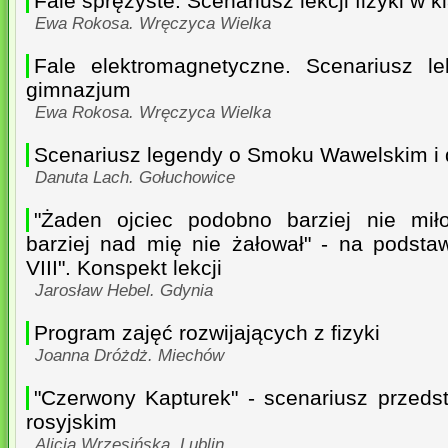
Fale sprężyste. Scenariusz lekcji fizyki w k
Ewa Rokosa. Wręczyca Wielka
Fale elektromagnetyczne. Scenariusz lekc
gimnazjum
Ewa Rokosa. Wręczyca Wielka
Scenariusz legendy o Smoku Wawelskim i 
Danuta Lach. Gołuchowice
"Żaden ojciec podobno barziej nie miło
barziej nad mię nie żałował" - na podstaw
VIII". Konspekt lekcji
Jarosław Hebel. Gdynia
Program zajęć rozwijających z fizyki
Joanna Dróżdż. Miechów
"Czerwony Kapturek" - scenariusz przedst
rosyjskim
Alicja Wrzesińska. Lublin