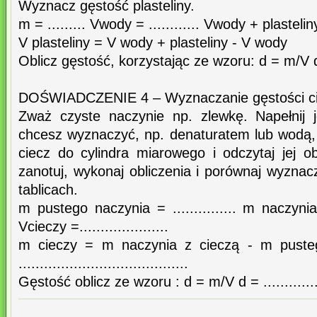
Wyznacz gęstość plasteliny.
m = ......... Vwody = ............ Vwody + plasteliny =
V plasteliny = V wody + plasteliny - V wody
Oblicz gęstość, korzystając ze wzoru: d = m/V d = ...
DOŚWIADCZENIE 4 – Wyznaczanie gęstości ci
Zważ czyste naczynie np. zlewkę. Napełnij j
chcesz wyznaczyć, np. denaturatem lub wodą, 
ciecz do cylindra miarowego i odczytaj jej o
zanotuj, wykonaj obliczenia i porównaj wyzna
tablicach.
m pustego naczynia = ............... m naczynia z 
Vcieczy =.....................
m cieczy = m naczynia z cieczą - m puste
........................................
Gęstość oblicz ze wzoru : d = m/V d = ..................