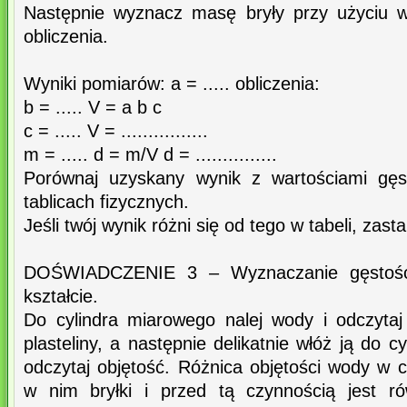
Następnie wyznacz masę bryły przy użyciu w
obliczenia.
Wyniki pomiarów: a = ..... obliczenia:
b = ..... V = a b c
c = ..... V = ................
m = ..... d = m/V d = ...............
Porównaj uzyskany wynik z wartościami gęs
tablicach fizycznych.
Jeśli twój wynik różni się od tego w tabeli, zas
DOŚWIADCZENIE 3 – Wyznaczanie gęstości 
kształcie.
Do cylindra miarowego nalej wody i odczytaj
plasteliny, a następnie delikatnie włóż ją do 
odczytaj objętość. Różnica objętości wody w 
w nim bryłki i przed tą czynnością jest rów