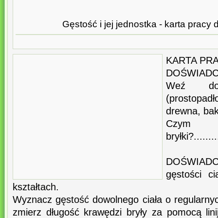
Gęstość i jej jednostka - karta pracy
KARTA PR
DOŚWIADCZ
Weź do
(prostopad
drewna, bak
Czym 
bryłki?.........
DOŚWIADCZ
gęstości ci
kształtach.
Wyznacz gęstość dowolnego ciała o regularnyc
zmierz długość krawędzi bryły za pomocą linijk