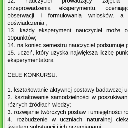
12. nauczyciel prowadzący zajęcia 
przeprowadzenia eksperymentu, oceniaj
obserwacji i formułowania wniosków, a 
doświadczenia ;
13. każdy eksperyment nauczyciel może o
10punktów;
14. na koniec semestru nauczyciel podsumuje 
15. uczeń, który uzyska największa liczbę pun
eksperymentatora
CELE KONKURSU:
1. kształtowanie aktywnej postawy badawczej u
2. kształtowanie samodzielności w poszukiwan
różnych źródłach wiedzy;
3. rozwijanie twórczych postaw i umiejętności
4. rozbudzenie w uczniach naturalnej ciek
światem substancji i ich przemianami;