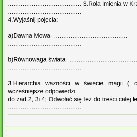
........................................ 3.Rola imienia
........................................
4.Wyjaśnij pojęcia:
a)Dawna Mowa- ........................................
........................................
b)Równowaga świata- .....................................
........................................
3.Hierarchia ważności w świecie magii ( d
wcześniejsze odpowiedzi
do zad.2, 3i 4; Odwołać się też do treści całej l
........................................