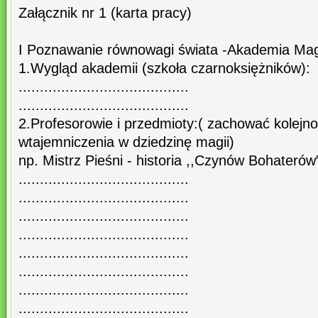
Załącznik nr 1 (karta pracy)
I Poznawanie równowagi świata -Akademia Ma
1.Wygląd akademii (szkoła czarnoksiężników):
........................................
........................................
2.Profesorowie i przedmioty:( zachować kolejn
wtajemniczenia w dziedzinę magii)
np. Mistrz Pieśni - historia ,,Czynów Bohaterów”
........................................
........................................
........................................
........................................
........................................
........................................
........................................
........................................