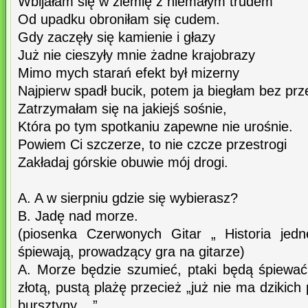
Wbijałam się w ziemię z niemałym trudem
Od upadku obroniłam się cudem.
Gdy zaczęły się kamienie i głazy
Już nie cieszyły mnie żadne krajobrazy
Mimo mych starań efekt był mizerny
Najpierw spadł bucik, potem ja biegłam bez pr
Zatrzymałam się na jakiejś sośnie,
Która po tym spotkaniu zapewne nie urośnie.
Powiem Ci szczerze, to nie czcze przestrogi
Zakładaj górskie obuwie mój drogi.
A. A w sierpniu gdzie się wybierasz?
B. Jadę nad morze.
(piosenka Czerwonych Gitar „ Historia jedn
śpiewają, prowadzący gra na gitarze)
A. Morze będzie szumieć, ptaki będą śpiewać,
złotą, pustą plażę przecież „już nie ma dzikich
bursztyny....”