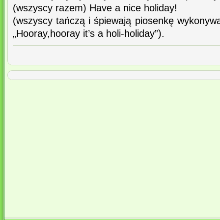
(wszyscy razem) Have a nice holiday!
(wszyscy tańczą i śpiewają piosenkę wykony
„Hooray,hooray it’s a holi-holiday”).