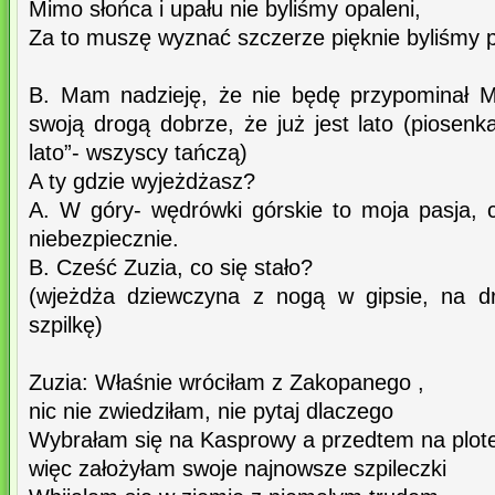
Mimo słońca i upału nie byliśmy opaleni,
Za to muszę wyznać szczerze pięknie byliśmy p
B. Mam nadzieję, że nie będę przypominał 
swoją drogą dobrze, że już jest lato (piosen
lato”- wszyscy tańczą)
A ty gdzie wyjeżdżasz?
A. W góry- wędrówki górskie to moja pasja,
niebezpiecznie.
B. Cześć Zuzia, co się stało?
(wjeżdża dziewczyna z nogą w gipsie, na d
szpilkę)
Zuzia: Właśnie wróciłam z Zakopanego ,
nic nie zwiedziłam, nie pytaj dlaczego
Wybrałam się na Kasprowy a przedtem na plote
więc założyłam swoje najnowsze szpileczki