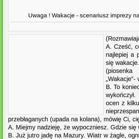
Uwaga ! Wakacje - scenariusz imprezy n
(Rozmawiaj
A. Cześć, c
najlepiej a 
się wakacje.
(piosenk
„Wakacje”- 
B. To konie
wykończył.
ocen z kilk
nieprzespa
przebłaganych (upada na kolana), mówię Ci, cięż
A. Miejmy nadzieję, że wypoczniesz. Gdzie się
B. Już jutro jadę na Mazury. Wiatr w żagle, ogni