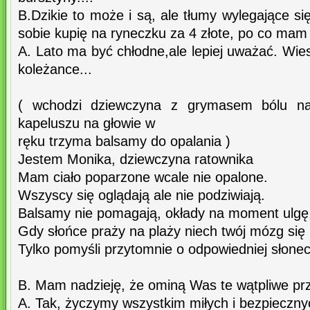
B.Dzikie to może i są, ale tłumy wylegające si
sobie kupię na ryneczku za 4 złote, po co mam 
A. Lato ma być chłodne,ale lepiej uważać. Wiesz
koleżance...
( wchodzi dziewczyna z grymasem bólu n
kapeluszu na głowie w
ręku trzyma balsamy do opalania )
Jestem Monika, dziewczyna ratownika
Mam ciało poparzone wcale nie opalone.
Wszyscy się oglądają ale nie podziwiają.
Balsamy nie pomagają, okłady na moment ulgę 
Gdy słońce praży na plaży niech twój mózg się
Tylko pomyśli przytomnie o odpowiedniej słonec
B. Mam nadzieję, że ominą Was te wątpliwe pr
A. Tak, życzymy wszystkim miłych i bezpieczny