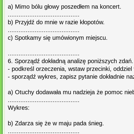
a) Mimo bólu głowy poszedłem na koncert.
........................................
b) Przyjdź do mnie w razie kłopotów.
........................................
c) Spotkamy się umówionym miejscu.
........................................
6. Sporządź dokładną analizę poniższych zdań.
- podkreśl orzeczenia, wstaw przecinki, oddzie
- sporządź wykres, zapisz pytanie dokładnie naz
a) Otuchy dodawała mu nadzieja że pomoc nie
........................................
Wykres:
b) Zdarza się że w maju pada śnieg.
........................................