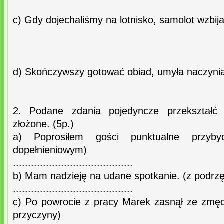
c) Gdy dojechaliśmy na lotnisko, samolot wzbija
d) Skończywszy gotować obiad, umyła naczyni
2. Podane zdania pojedyncze przekształć
złożone. (5p.)
a) Poprosiłem gości punktualne przyb
dopełnieniowym)
........................................
b) Mam nadzieję na udane spotkanie. (z pod
........................................
c) Po powrocie z pracy Marek zasnął ze zmę
przyczyny)