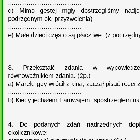
........................................
d) Mimo gęstej mgły dostrzegliśmy nadje
podrzędnym ok. przyzwolenia)
........................................
e) Małe dzieci często są płaczliwe. (z podrzę
........................................
3. Przekształć zdania w wypowiedz
równoważnikiem zdania. (2p.)
a) Marek, gdy wrócił z kina, zaczął pisać recenz
........................................
b) Kiedy jechałem tramwajem, spostrzegłem na
........................................
4. Do podanych zdań nadrzędnych dopis
okolicznikowe: