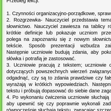
Przebieg lekcji:
1. Czynności organizacyjno-porządkowe, spra
2. Rozgrzewka- Nauczyciel przedstawia tem
słownictwo. Nauczyciel zawiesza na tablicy r
krótkie definicje lub pokazuje uczniom prz
polega na zapoznaniu się z nowym słownict
tekście. Sposób prezentacji wzbudza zai
Następnie uczniowie budują zdania, aby pok
słówka i potrafią je zastosować.
3. Uczniowie pracują z tekstem; uczniowie 
dotyczących powszechnych wierzeń związanyc
odgadnąć, czy są to zdania prawdziwe czy fa
wyrażają w krótkich wypowiedziach. Następn
tekstu i próbują dopasować do siebie dane zaga
4. Po wykonaniu ćwiczenia uczniowie słuchają 
aby upewnić się czy poprawnie wykonali zada
równocześnie słuchają tekstu, zwracając szc