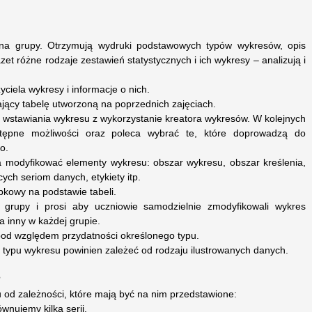
i na grupy. Otrzymują wydruki podstawowych typów wykresów, opis
zet różne rodzaje zestawień statystycznych i ich wykresy – analizują i
ciela wykresy i informacje o nich.
rający tabelę utworzoną na poprzednich zajęciach.
 wstawiania wykresu z wykorzystanie kreatora wykresów. W kolejnych
stępne możliwości oraz poleca wybrać te, które doprowadzą do
o.
a modyfikować elementy wykresu: obszar wykresu, obszar kreślenia,
ych seriom danych, etykiety itp.
pkowy na podstawie tabeli.
a grupy i prosi aby uczniowie samodzielnie zmodyfikowali wykres
a inny w każdej grupie.
pod względem przydatności określonego typu.
 typu wykresu powinien zależeć od rodzaju ilustrowanych danych.
?
u od zależności, które mają być na nim przedstawione:
wnujemy kilka serii,