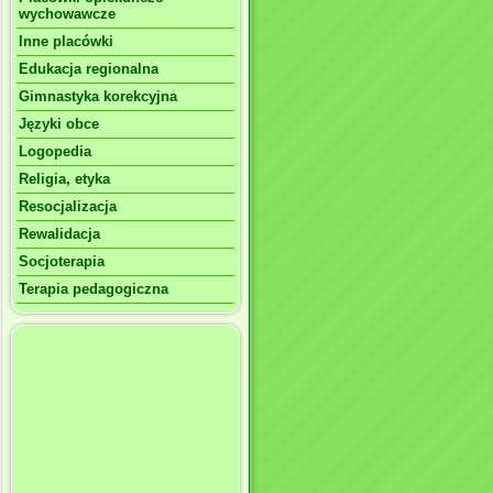
wychowawcze
Inne placówki
Edukacja regionalna
Gimnastyka korekcyjna
Języki obce
Logopedia
Religia, etyka
Resocjalizacja
Rewalidacja
Socjoterapia
Terapia pedagogiczna