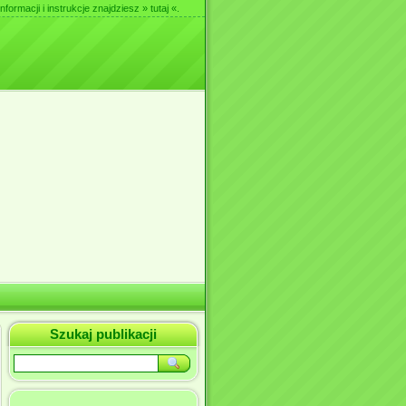
nformacji i instrukcje znajdziesz
» tutaj «
.
Szukaj publikacji