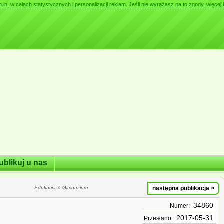
. w celach statystycznych i personalizacji reklam. Jeśli nie wyrażasz na to zgody, więcej i
ublikuj u nas
»
»
Edukacja
Gimnazjum
następna publikacja
34860
Numer:
2017-05-31
Przesłano: