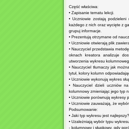
Część właściwa:
• Zapisanie tematu lekcji.
• Uczniowie zostają podzielen
każdego z nich oraz wycięte z ga
grupuj informacje.
• Prezentują otrzymane od nauczy
• Uczniowie otwierają plik zawie
• Nauczyciel przedstawia metodę
oknach kreatora analizuje do
utworzenia wykresu kolumnoweg
• Nauczyciel tłumaczy jak możn
tytuł, kolory kolumn odpowiadając
• Uczniowie wykonują wykres słu
• Nauczyciel dzieli uczniów n
kolumnowy zmieniając jego typ n
• Uczniowie porównują wykresy 
• Uczniowie zauważają, że wybór
Podsumowanie:
• Jaki typ wykresu jest najlepszy
• Uzależniają wybór typu wykres
- kolumnowy i słupkowy, gdy poró