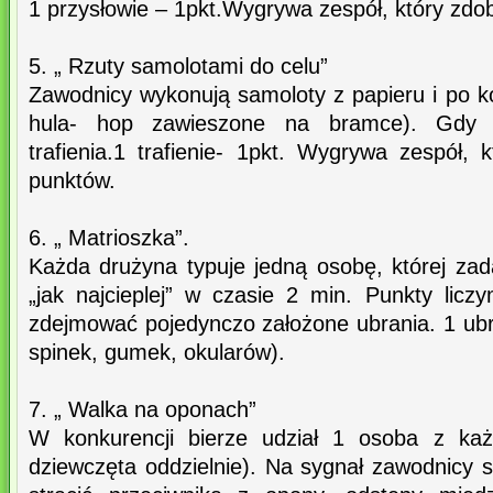
1 przysłowie – 1pkt.Wygrywa zespół, który zdo
5. „ Rzuty samolotami do celu”
Zawodnicy wykonują samoloty z papieru i po kol
hula- hop zawieszone na bramce). Gdy 
trafienia.1 trafienie- 1pkt. Wygrywa zespół, 
punktów.
6. „ Matrioszka”.
Każda drużyna typuje jedną osobę, której zad
„jak najcieplej” w czasie 2 min. Punkty lic
zdejmować pojedynczo założone ubrania. 1 ubra
spinek, gumek, okularów).
7. „ Walka na oponach”
W konkurencji bierze udział 1 osoba z każ
dziewczęta oddzielnie). Na sygnał zawodnicy 