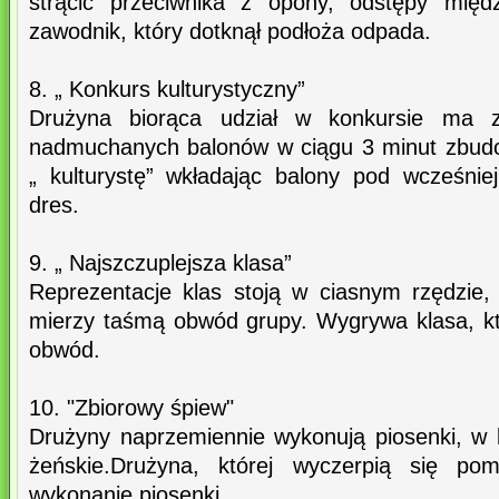
strącić przeciwnika z opony, odstępy mi
zawodnik, który dotknął podłoża odpada.
8. „ Konkurs kulturystyczny”
Drużyna biorąca udział w konkursie ma z
nadmuchanych balonów w ciągu 3 minut zbudo
„ kulturystę” wkładając balony pod wcześni
dres.
9. „ Najszczuplejsza klasa”
Reprezentacje klas stoją w ciasnym rzędzie
mierzy taśmą obwód grupy. Wygrywa klasa, kt
obwód.
10. "Zbiorowy śpiew"
Drużyny naprzemiennie wykonują piosenki, w 
żeńskie.Drużyna, której wyczerpią się p
wykonanie piosenki