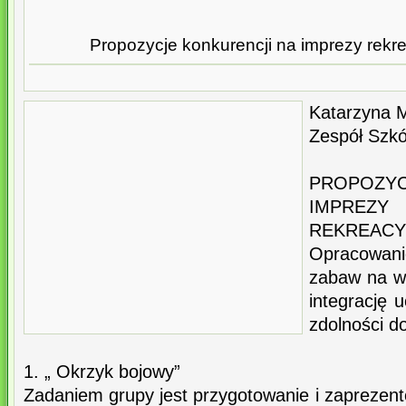
Propozycje konkurencji na imprezy rekr
Katarzyna M
Zespół Szkó
PROPOZYC
IMPREZY
REKREACY
Opracowan
zabaw na we
integrację 
zdolności d
1. „ Okrzyk bojowy”
Zadaniem grupy jest przygotowanie i zaprezen