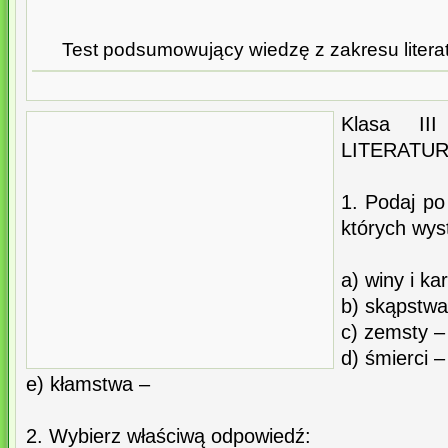
Test podsumowujący wiedzę z zakresu literatu
Klasa I
LITERATU
1. Podaj po 
których wys
a) winy i ka
b) skąpstwa
c) zemsty –
d) śmierci –
e) kłamstwa –
2. Wybierz właściwą odpowiedź: