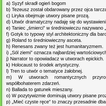
a) Syzyf skradł ogień bogom
b) Tezeusz został obdarowany przez ojca tarczą
c) Liryka obejmuje utwory pisane prozą.
d) Utwór dramatyczny nadaję się do wystawieni
e) Taniec „śmierci” w średniowieczu nazywano „
f) Gotyk to typowy styl architektoniczny dla bar
g) Roland to średniowieczny asceta.
h) Renesans zwany też jest humanitaryzmem.
i) „Sól ziemi” oznacza najbardziej wartościowych
j) Narrator to opowiadacz w utworach epickich.
k) Holocaust to środek artystyczny.
l) Tren to utwór o tematyce żałobnej.
m) W utworach romantycznych przyro
współbohaterem zdarzeń.
n) Ballada to gatunek mieszany.
o) W pozytywizmie dominują utwory pisane prozą
p) „Mieć czyste ręce” to znaczy przesadnie dba