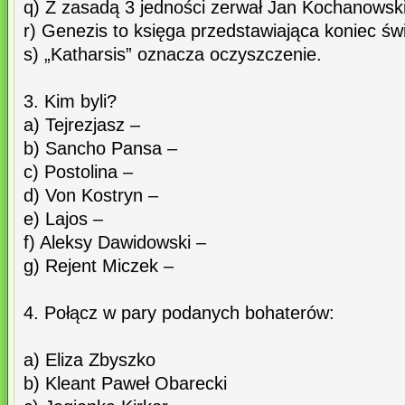
q) Z zasadą 3 jedności zerwał Jan Kochanowski
r) Genezis to księga przedstawiająca koniec św
s) „Katharsis” oznacza oczyszczenie.
3. Kim byli?
a) Tejrezjasz –
b) Sancho Pansa –
c) Postolina –
d) Von Kostryn –
e) Lajos –
f) Aleksy Dawidowski –
g) Rejent Miczek –
4. Połącz w pary podanych bohaterów:
a) Eliza Zbyszko
b) Kleant Paweł Obarecki