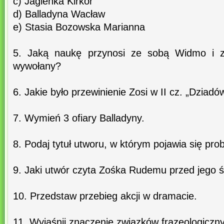
c) Jagienka Kirkor
d) Balladyna Wacław
e) Stasia Bozowska Marianna
5. Jaką naukę przynosi ze sobą Widmo i 
wywołany?
6. Jakie było przewinienie Zosi w II cz. „Dziadó
7. Wymień 3 ofiary Balladyny.
8. Podaj tytuł utworu, w którym pojawia się pro
9. Jaki utwór czyta Zośka Rudemu przed jego ś
10. Przedstaw przebieg akcji w dramacie.
11. Wyjaśnij znaczenie związków frazeologiczn