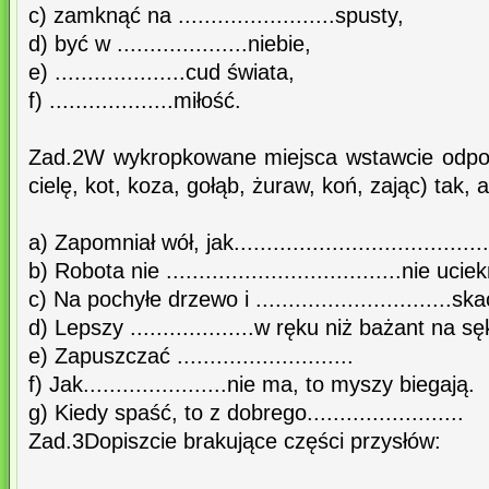
c) zamknąć na ........................spusty,
d) być w ....................niebie,
e) ....................cud świata,
f) ...................miłość.
Zad.2W wykropkowane miejsca wstawcie odpow
cielę, kot, koza, gołąb, żuraw, koń, zając) tak,
a) Zapomniał wół, jak......................................
b) Robota nie ....................................nie ucie
c) Na pochyłe drzewo i ..............................sk
d) Lepszy ...................w ręku niż bażant na sę
e) Zapuszczać ...........................
f) Jak......................nie ma, to myszy biegają.
g) Kiedy spaść, to z dobrego........................
Zad.3Dopiszcie brakujące części przysłów: