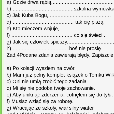
a) Gdzie drwa rąbią,........................................
b) ........................................szkolna wymówka
c) Jak Kuba Bogu, ........................................
d) ........................................ tak cię piszą.
e) Kto mieczem wojuje, ...................................
f) ........................................ co się świeci .
g) Jak się człowiek spieszy................................
h) .....................................boś nie prosię
Zad.4Podane zdania zawierają błędy. Zapiszcie
a) Po kolacji wyszłem na dwór.
b) Mam już pełny komplet książek o Tomku Wil
c) Oni nie umią zrobić tego zadania.
d) Mi się nie podoba twoje zachowanie.
e) Aby uniknąć zderzenia, cofnęłem się do tyłu.
f) Musisz wziąć się za robotę.
g) Wracając ze szkoły, wiał silny wiater