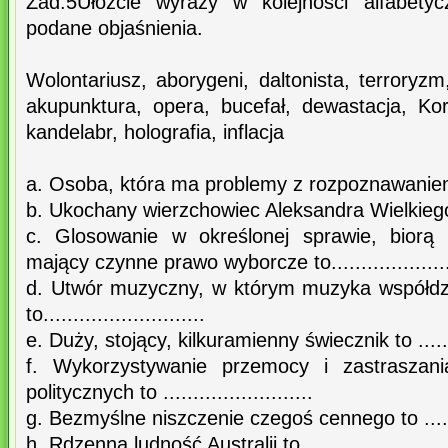
Zad.5Ułóżcie wyrazy w kolejności alfabetyc
podane objaśnienia.
Wolontariusz, aborygeni, daltonista, terroryzm
akupunktura, opera, bucefał, dewastacja, Ko
kandelabr, holografia, inflacja
a. Osoba, która ma problemy z rozpoznawaniem barw
b. Ukochany wierzchowiec Aleksandra Wielkiego to..
c. Glosowanie w określonej sprawie, biorą
mający czynne prawo wyborcze to......................
d. Utwór muzyczny, w którym muzyka współdz
to...........................
e. Duży, stojący, kilkuramienny świecznik to .........
f. Wykorzystywanie przemocy i zastraszani
politycznych to .........................
g. Bezmyślne niszczenie czegoś cennego to ..........
h. Rdzenna ludność Australii to .........................