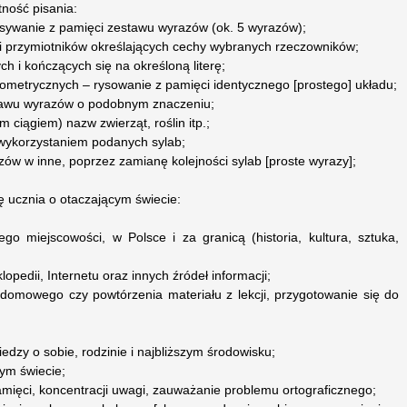
tność pisania:
pisywanie z pamięci zestawu wyrazów (ok. 5 wyrazów);
ści przymiotników określających cechy wybranych rzeczowników;
h i kończących się na określoną literę;
eometrycznych – rysowanie z pamięci identycznego [prostego] układu;
tawu wyrazów o podobnym znaczeniu;
 ciągiem) nazw zwierząt, roślin itp.;
z wykorzystaniem podanych sylab;
zów w inne, poprzez zamianę kolejności sylab [proste wyrazy];
ę ucznia o otaczającym świecie:
o miejscowości, w Polsce i za granicą (historia, kultura, sztuka,
lopedii, Internetu oraz innych źródeł informacji;
 domowego czy powtórzenia materiału z lekcji, przygotowanie się do
iedzy o sobie, rodzinie i najbliższym środowisku;
cym świecie;
mięci, koncentracji uwagi, zauważanie problemu ortograficznego;