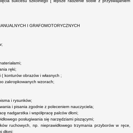
nięcia sukcesu szkolnego [ lepsze radzenie sobie z przyswajaniem
 MANUALNYCH I GRAFOMOTORYCZNYCH
w;
materiałami;
nia ręki;
 ( konturów obrazów i własnych ;
 po zakropkowanych wzorach;
pisma i rysunków;
owania i pisania zgodnie z poleceniem nauczyciela;
acę nadgarstka i współpracę palców dłoni;
widłowego posługiwania się narzędziami piszącymi;
yków ruchowych, np. nieprawidłowego trzymania przyborów w ręce,
 dłoni;