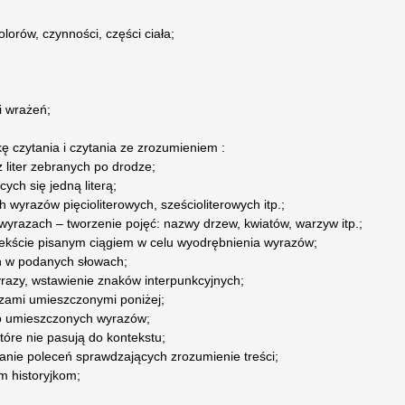
lorów, czynności, części ciała;
i wrażeń;
ę czytania i czytania ze zrozumieniem :
z liter zebranych po drodze;
ych się jedną literą;
 wyrazów pięcioliterowych, sześcioliterowych itp.;
 wyrazach – tworzenie pojęć: nazwy drzew, kwiatów, warzyw itp.;
tekście pisanym ciągiem w celu wyodrębnienia wyrazów;
h w podanych słowach;
wyrazy, wstawienie znaków interpunkcyjnych;
azami umieszczonymi poniżej;
wo umieszczonych wyrazów;
tóre nie pasują do kontekstu;
wanie poleceń sprawdzających zrozumienie treści;
m historyjkom;