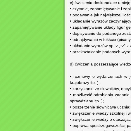
c) ćwiczenia doskonalące umieję
• czytanie, zapamiętywanie i za
• podawanie jak największej ilo
• układanie wyrazów zaczynającyc
• zapamiętywanie układy figur g
• dopisywanie do podanego zes
• odnajdywanie w tekście (pisanym
• układanie wyrazów np. z „rz” 
• przekształcanie podanych wyra
d) ćwiczenia poszerzające wiedz
• rozmowy o wydarzeniach w jeg
krajobrazy itp. );
• korzystanie ze słowników, encyk
• możliwość odrobienia zadania
sprawdzianu itp. );
• poszerzenie słownictwa ucznia;
• zwiększenie wiedzy szkolnej i w
• zwiększenie wiedzy o otaczają
• poprawa spostrzegawczości, pa