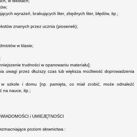
ch, w tekstach;
tów;
ących wyrażeń, brakujących liter, zbędnych liter, błędów, itp.;
 tekstów znanych przez ucznia (piosenek);
dmiotów w klasie;
;
mniejszenie trudności w opanowaniu materiału];
enia uwagi przez dłuższy czas lub większa możliwość doprowadzenia
e w szkole i domu [np. pamięta, co miał zrobić, może odnaleźć
ć na nauce, itp.;
WIADOMOŚCI i UMIEJĘTNOŚCI
 wzmacniające poziom słownictwa :