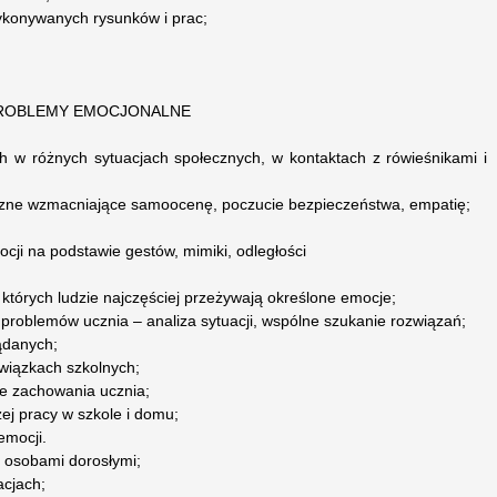
wykonywanych rysunków i prac;
PROBLEMY EMOCJONALNE
ch w różnych sytuacjach społecznych, w kontaktach z rówieśnikami i
iczne wzmacniające samoocenę, poczucie bezpieczeństwa, empatię;
cji na podstawie gestów, mimiki, odległości
w których ludzie najczęściej przeżywają określone emocje;
problemów ucznia – analiza sytuacji, wspólne szukanie rozwiązań;
ądanych;
wiązkach szkolnych;
e zachowania ucznia;
j pracy w szkole i domu;
emocji.
 i osobami dorosłymi;
acjach;