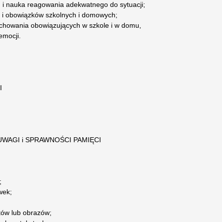
 i nauka reagowania adekwatnego do sytuacji;
i i obowiązków szkolnych i domowych;
zachowania obowiązujących w szkole i w domu,
emocji.
I
WAGI i SPRAWNOŚCI PAMIĘCI
;
wek;
tów lub obrazów;