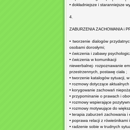
• dokładniejsze i staranniejsze 
4.
ZABURZENIA ZACHOWANIA i 
• tworzenie dialogów przydatny
osobami dorosłymi;
• ćwiczenia i zabawy psycholog
• ćwiczenia w komunikacji
niewerbalnej- rozpoznawanie emo
przestrzennych, postawę ciała ;
• tworzenie katalogów sytuacji, 
• rozmowy dotyczące aktualnych 
• korygowanie zachowań niepoż
• przypominanie o prawach i obo
• rozmowy wspierające pozytywn
• rozmowy motywujące do większe
• terapia zaburzeń zachowania i 
• poprawa relacji z rówieśnikami
• radzenie sobie w trudnych sytu