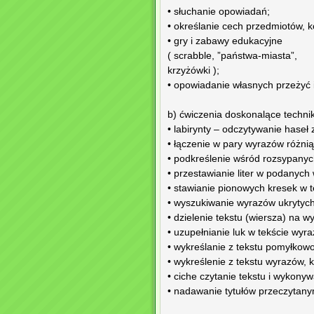
• słuchanie opowiadań;
• określanie cech przedmiotów, ko
• gry i zabawy edukacyjne
( scrabble, ”państwa-miasta”,
krzyżówki );
• opowiadanie własnych przeżyć 
b) ćwiczenia doskonalące technik
• labirynty – odczytywanie haseł 
• łączenie w pary wyrazów różniąc
• podkreślenie wśród rozsypanych
• przestawianie liter w podanych
• stawianie pionowych kresek w 
• wyszukiwanie wyrazów ukrytyc
• dzielenie tekstu (wiersza) na 
• uzupełnianie luk w tekście wyr
• wykreślanie z tekstu pomyłko
• wykreślenie z tekstu wyrazów, k
• ciche czytanie tekstu i wykony
• nadawanie tytułów przeczytany