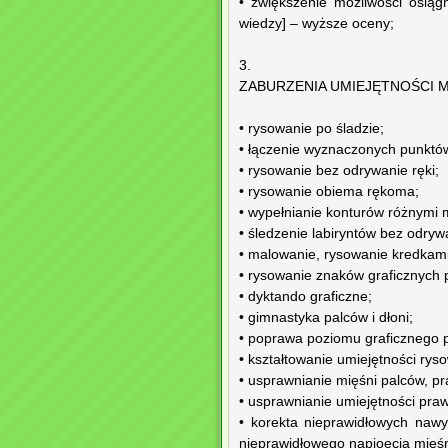
• zwiększenie możliwości osiąg
wiedzy] – wyższe oceny;
3.
ZABURZENIA UMIEJĘTNOŚCI
• rysowanie po śladzie;
• łączenie wyznaczonych punktó
• rysowanie bez odrywanie ręki;
• rysowanie obiema rękoma;
• wypełnianie konturów różnymi 
• śledzenie labiryntów bez odrywa
• malowanie, rysowanie kredkami
• rysowanie znaków graficznych
• dyktando graficzne;
• gimnastyka palców i dłoni;
• poprawa poziomu graficznego 
• kształtowanie umiejętności rys
• usprawnianie mięśni palców, pr
• usprawnianie umiejętności pra
• korekta nieprawidłowych naw
nieprawidłowego napioęcia mięśni