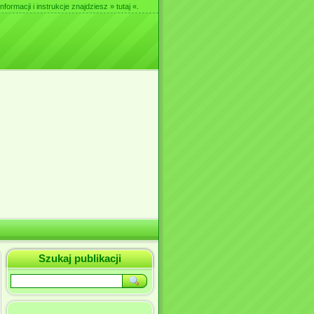
nformacji i instrukcje znajdziesz
» tutaj «
.
Szukaj publikacji