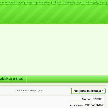
. w celach statystycznych i personalizacji reklam. Jeśli nie wyrażasz na to zgody, więcej i
ublikuj u nas
»
»
Edukacja
Gimnazjum
następna publikacja
29301
Numer:
2015-10-04
Przesłano: