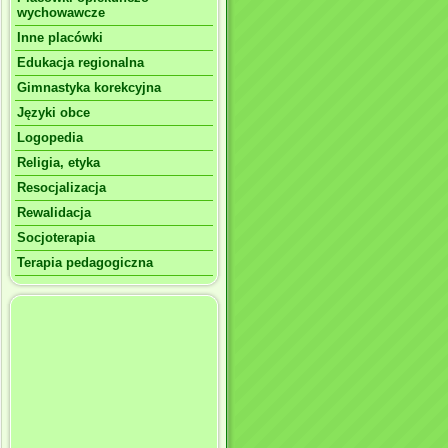
wychowawcze
Inne placówki
Edukacja regionalna
Gimnastyka korekcyjna
Języki obce
Logopedia
Religia, etyka
Resocjalizacja
Rewalidacja
Socjoterapia
Terapia pedagogiczna