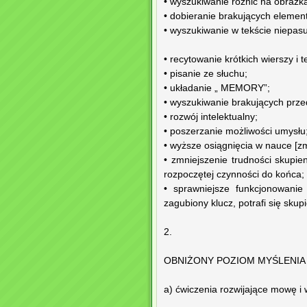
• wyszukiwanie różnic na obrazka
• dobieranie brakujących elemen
• wyszukiwanie w tekście niepasuj
• recytowanie krótkich wierszy i
• pisanie ze słuchu;
• układanie „ MEMORY”;
• wyszukiwanie brakujących prze
• rozwój intelektualny;
• poszerzanie możliwości umysłu
• wyższe osiągnięcia w nauce [z
• zmniejszenie trudności skupi
rozpoczętej czynności do końca;
• sprawniejsze funkcjonowani
zagubiony klucz, potrafi się skupi
2.
OBNIŻONY POZIOM MYŚLENIA 
a) ćwiczenia rozwijające mowę i