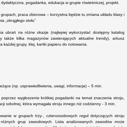
aktyczna, pogadanka, edukacja w grupie rówieśniczej, projekt.
upach, praca zbiorowa – korzystna będzie tu zmiana układu klasy i
ia „okrągłego stołu”
ubrań na różne okazje (najlepiej wykorzystać dostępny katalog
y także kilka magazynów zawierających aktualne trendy), arkusz
la każdej grupy, klej, kartki papieru do notowania.
eżące (np. usprawiedliwienia, uwagi, informacje) – 5 min.
poprzez wygłoszenie krótkiej pogadanki na temat znaczenia stroju,
cji szkolnej, która wymagała stroju innego niż codzienny - 3 min.
owanie w grupach trzy-, czteroosobowych reguł dotyczących stroju
li różnych grup zawodowych. Lista analizowanych zawodów może