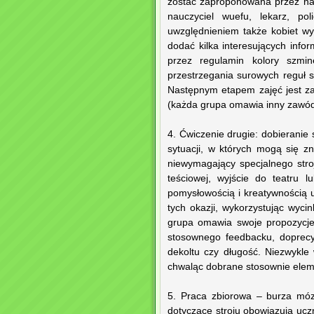
zostać zaproponowana przez nau
nauczyciel wuefu, lekarz, p
uwzględnieniem także kobiet w
dodać kilka interesujących info
przez regulamin kolory szmi
przestrzegania surowych reguł s
Następnym etapem zajęć jest z
(każda grupa omawia inny zawód
4. Ćwiczenie drugie: dobieranie 
sytuacji, w których mogą się z
niewymagający specjalnego stro
teściowej, wyjście do teatru l
pomysłowością i kreatywnością 
tych okazji, wykorzystując wycin
grupa omawia swoje propozycje,
stosownego feedbacku, doprecy
dekoltu czy długość. Niezwykle 
chwaląc dobrane stosownie eleme
5. Praca zbiorowa – burza móz
dotyczące stroju obowiązują ucz