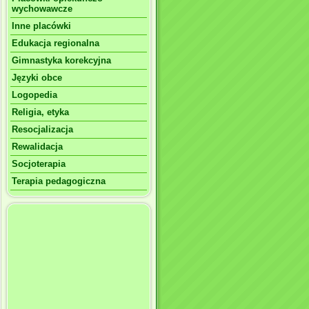
wychowawcze
Inne placówki
Edukacja regionalna
Gimnastyka korekcyjna
Języki obce
Logopedia
Religia, etyka
Resocjalizacja
Rewalidacja
Socjoterapia
Terapia pedagogiczna