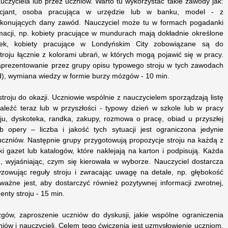
czyciela lub przez uczniów. Warto tu wykorzystać takie zawody jak:
olicjant, osoba pracująca w urzędzie lub w banku, model - z
ykonujących dany zawód. Nauczyciel może tu w formach pogadanki
rmacji, np. kobiety pracujące w mundurach mają dokładnie określone
nek, kobiety pracujące w Londyńskim City zobowiązane są do
troju łącznie z kolorami ubrań, w których mogą pojawić się w pracy.
aprezentowanie przez grupy opisu typowego stroju w tych zawodach
), wymiana wiedzy w formie burzy mózgów - 10 min.
stroju do okazji. Uczniowie wspólnie z nauczycielem sporządzają listę
naleźć teraz lub w przyszłości - typowy dzień w szkole lub w pracy
ju, dyskoteka, randka, zakupy, rozmowa o pracę, obiad u przyszłej
ub opery – liczba i jakość tych sytuacji jest ograniczona jedynie
uczniów. Następnie grupy przygotowują propozycje stroju na każdą z
ki gazet lub katalogów, które naklejają na karton i podpisują. Każda
 wyjaśniając, czym się kierowała w wyborze. Nauczyciel dostarcza
zowując reguły stroju i zwracając uwagę na detale, np. głębokość
ważne jest, aby dostarczyć również pozytywnej informacji zwrotnej,
nty stroju - 15 min.
gów, zaproszenie uczniów do dyskusji, jakie wspólne ograniczenia
niów i nauczycieli. Celem tego ćwiczenia jest uzmysłowienie uczniom,