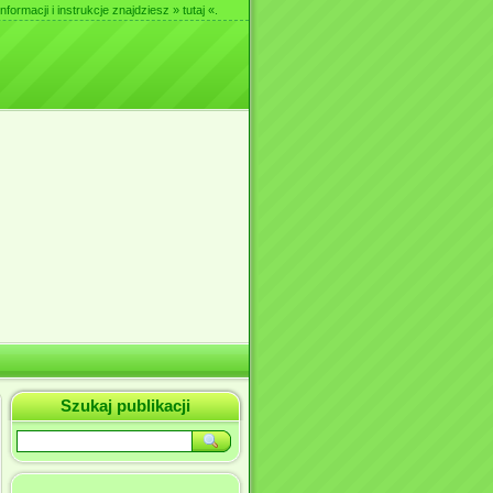
nformacji i instrukcje znajdziesz
» tutaj «
.
Szukaj publikacji