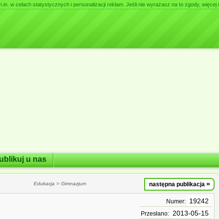
. w celach statystycznych i personalizacji reklam. Jeśli nie wyrażasz na to zgody, więcej i
ublikuj u nas
»
»
Edukacja
Gimnazjum
następna publikacja
19242
Numer:
2013-05-15
Przesłano: