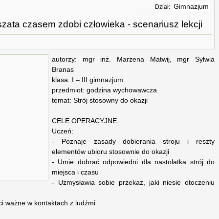
Gimnazjum
Dział:
szata czasem zdobi człowieka - scenariusz lekcji
autorzy: mgr inż. Marzena Matwij, mgr Sylwia
Branas
klasa: I – III gimnazjum
przedmiot: godzina wychowawcza
temat: Strój stosowny do okazji
CELE OPERACYJNE:
Uczeń:
- Poznaje zasady dobierania stroju i reszty
elementów ubioru stosownie do okazji
- Umie dobrać odpowiedni dla nastolatka strój do
miejsca i czasu
- Uzmysławia sobie przekaz, jaki niesie otoczeniu
ci ważne w kontaktach z ludźmi