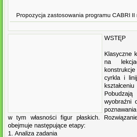
Propozycja zastosowania programu CABRI II 
WSTĘP
Klasyczne 
na lekcj
konstrukcj
cyrkla i lin
kształceni
Pobudzają 
wyobraźni 
poznawania
w tym własności figur płaskich. Rozwiązani
obejmuje następujące etapy:
1. Analiza zadania