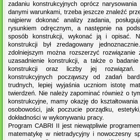
zadaniu konstrukcyjnych oprócz narysowania p
danymi warunkami, trzeba jeszcze znaleźć przep
najpierw dokonać analizy zadania, posług
rysunkiem odręcznym, a następnie na podst
sposób konstrukcji, wykonać ją i opisać. 
konstrukcji był zredagowany jednoznaczn
zdolniejszym można rozszerzyć rozwiązanie 
uzasadnienie konstrukcji, a także o badani
konstrukcji oraz liczby jej rozwiązań
konstrukcyjnych począwszy od zadań bard
trudnych, lepiej wyjaśnia uczniom istotę m
twierdzeń. Nie należy zapominać również o ty
konstrukcyjne, mamy okazję do kształtowania
osobowości, jak poczucie porządku, estetyki
dokładności w wykonywaniu pracy.
Program CABRI II jest niewątpliwie programe
matematykę w nietradycyjny i nowoczesny sp