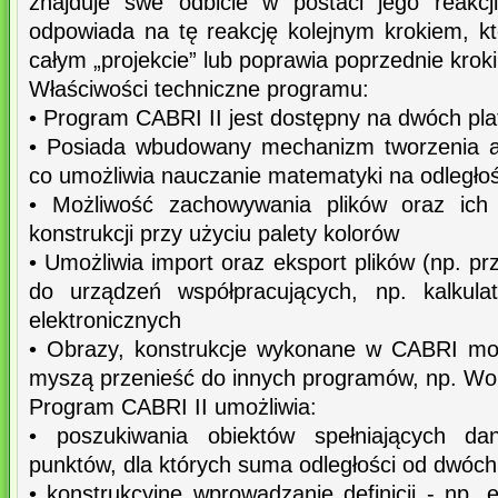
znajduje swe odbicie w postaci jego reakcj
odpowiada na tę reakcję kolejnym krokiem, 
całym „projekcie” lub poprawia poprzednie kroki
Właściwości techniczne programu:
• Program CABRI II jest dostępny na dwóch pl
• Posiada wbudowany mechanizm tworzenia 
co umożliwia nauczanie matematyki na odległoś
• Możliwość zachowywania plików oraz ich 
konstrukcji przy użyciu palety kolorów
• Umożliwia import oraz eksport plików (np. pr
do urządzeń współpracujących, np. kalkulat
elektronicznych
• Obrazy, konstrukcje wykonane w CABRI moż
myszą przenieść do innych programów, np. Wo
Program CABRI II umożliwia:
• poszukiwania obiektów spełniających da
punktów, dla których suma odległości od dwóch 
• konstrukcyjne wprowadzanie definicji - np. e