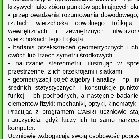
krzywych jako zbioru punktów spełniających ok
• przeprowadzenia rozumowania dowodowego, 
rzutach wierzchołka dowolnego trójkąt
wewnętrznych i zewnętrznych utworzon
wierzchołkach tego trójkąta
• badania przekształceń geometrycznych i ich
dwóch lub trzech symetrii środkowych
• nauczanie stereometrii, ilustrując w sp
przestrzenne, z ich przekrojami i siatkami
• geometryzacji pojęć algebry i analizy - np. 
średnich statystycznych i konstrukcje punk
funkcji i ich pochodnych, a następnie badani
elementów fizyki: mechaniki, optyki, kinematyki
Pracując z programem CABRI uczniowie staj
nauczyciela, gdyż łączy ich to samo narzęd
komputer.
Uczniowie wzbogacają swoją osobowość poprz