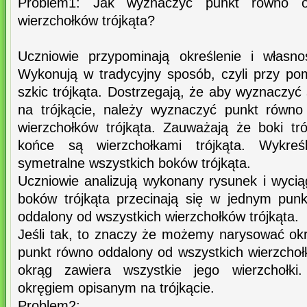
Problem1: Jak wyznaczyć punkt równo o
wierzchołków trójkąta?
Uczniowie przypominają określenie i własno
Wykonują w tradycyjny sposób, czyli przy pomoc
szkic trójkąta. Dostrzegają, że aby wyznaczy
na trójkącie, należy wyznaczyć punkt równo
wierzchołków trójkąta. Zauważają że boki tró
końce są wierzchołkami trójkąta. Wykreś
symetralne wszystkich boków trójkąta.
Uczniowie analizują wykonany rysunek i wycią
boków trójkąta przecinają się w jednym punk
oddalony od wszystkich wierzchołków trójkąta.
Jeśli tak, to znaczy że możemy narysować okr
punkt równo oddalony od wszystkich wierzchoł
okrąg zawiera wszystkie jego wierzchołk
okręgiem opisanym na trójkącie.
Problem2: