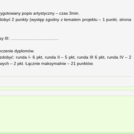
zygotowany popis artystyczny – czas 3min.
dobyć 2 punkty (występ zgodny z tematem projektu – 1 punkt, strona
.
.......................................
ęczenie dyplomów.
być: runda I- 6 pkt, runda II – 5 pkt, runda III 6 pkt, runda IV – 2
sowych – 2 pkt. Łącznie maksymalnie – 21 punktów.