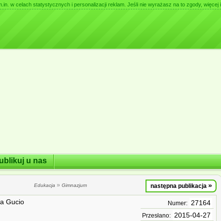
. w celach statystycznych i personalizacji reklam. Jeśli nie wyrażasz na to zgody, więcej i
ublikuj u nas
»
»
Edukacja
Gimnazjum
następna publikacja
a Gucio
27164
Numer:
2015-04-27
Przesłano: