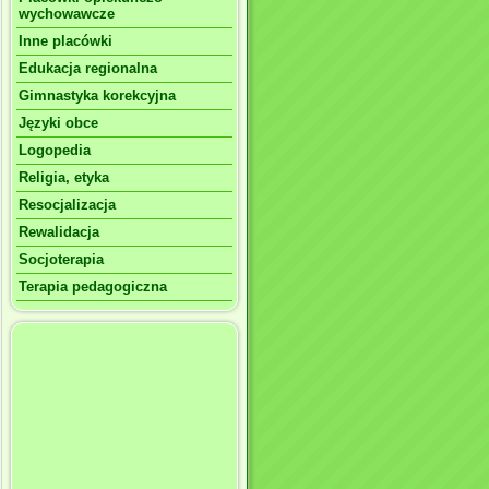
wychowawcze
Inne placówki
Edukacja regionalna
Gimnastyka korekcyjna
Języki obce
Logopedia
Religia, etyka
Resocjalizacja
Rewalidacja
Socjoterapia
Terapia pedagogiczna