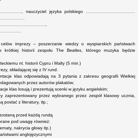
................, nauczyciel języka polskiego ........................................
.................
..............................,
...............
e celów imprezy – poszerzanie wiedzy o wyspiarskich państwach
ie krótkiej historii zespołu The Beatles, którego muzyka będzie
ckiemu nt. historii Cypru i Malty (5 min.)
zy, składającej się z IV rund:
tacje klas odpowiadają na 3 pytania z zakresu geografii Wielkiej
, zredagowanych przez autorów plakatów;
cje klas losują i prezentują scenki w języku angielskim;
zy zaprezentowany przez wybranego przez zespół klasowy ucznia,
 postać z literatury, itp.;
 zostaną przed każdą rundą
 brane pod uwagę również:
ematy, nakrycia głowy itp.)
państwami anglojęzycznymi