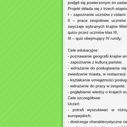
podjęli się powierzonym im zada
Projekt składa się z trzech etapó
I – zapoznanie uczniów z celami p
II – prace zespołowe uczniów 
zwyczaje wybranych krajów Wielk
quizu przez uczniów klas III;
III – quiz obejmujący IV rundy;
Cele edukacyjne:
- poznawanie geografii krajów ang
- zapoznanie z kulturą państw;
- wdrażanie do posługiwania się
zwiedzanie miasta, w restauracji i
- kształcenie umiejętności posłu
- wdrażanie do pracy w zespole;
- pogłębianie wiedzy o krajach e
Cele szczegółowe:
Uczeń:
- potrafi wyszukiwać w różny
europejskich;
- dostrzega charakterystyczne ce