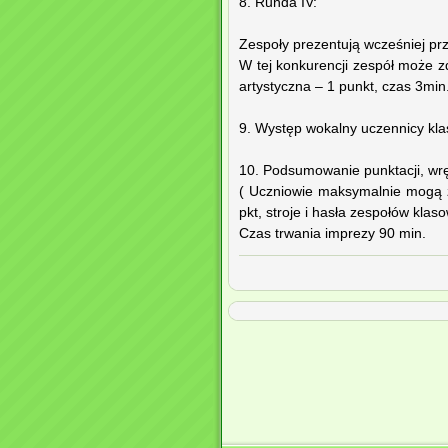
8. Runda IV:
Zespoły prezentują wcześniej pr
W tej konkurencji zespół może z
artystyczna – 1 punkt, czas 3min
9. Występ wokalny uczennicy klasy III: .
10. Podsumowanie punktacji, wr
( Uczniowie maksymalnie mogą zdo
pkt, stroje i hasła zespołów kla
Czas trwania imprezy 90 min.