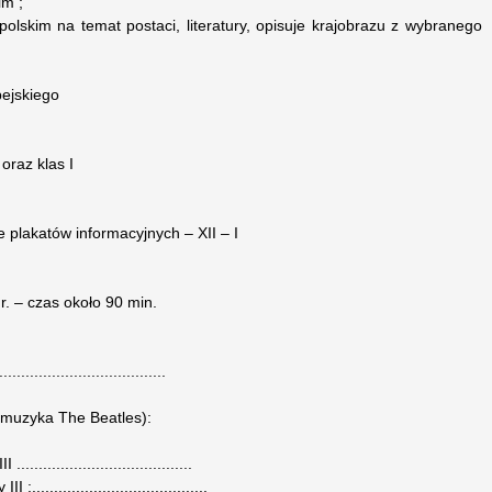
im ;
olskim na temat postaci, literatury, opisuje krajobrazu z wybranego
pejskiego
I
 oraz klas I
e plakatów informacyjnych – XII – I
r. – czas około 90 min.
..............................
 (muzyka The Beatles):
....................................
.....................................