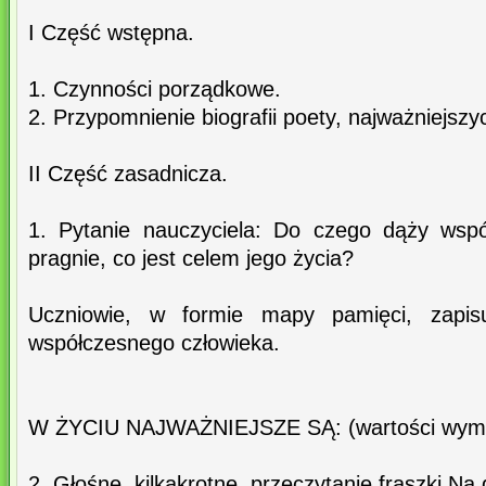
I Część wstępna.
1. Czynności porządkowe.
2. Przypomnienie biografii poety, najważniejszy
II Część zasadnicza.
1. Pytanie nauczyciela: Do czego dąży wspó
pragnie, co jest celem jego życia?
Uczniowie, w formie mapy pamięci, zapis
współczesnego człowieka.
W ŻYCIU NAJWAŻNIEJSZE SĄ: (wartości wymie
2. Głośne, kilkakrotne, przeczytanie fraszki N