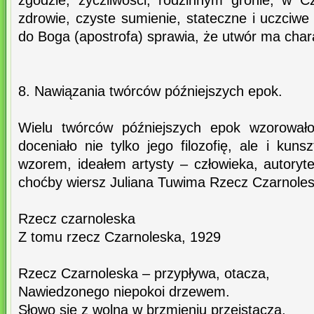
zgodzie, życzliwości, rodzinnym gronie, w C
zdrowie, czyste sumienie, stateczne i uczciwe
do Boga (apostrofa) sprawia, że utwór ma char
8. Nawiązania twórców późniejszych epok.
Wielu twórców późniejszych epok wzorował
doceniało nie tylko jego filozofię, ale i kuns
wzorem, ideałem artysty – człowieka, autory
choćby wiersz Juliana Tuwima Rzecz Czarnolesk
Rzecz czarnoleska
Z tomu rzecz Czarnoleska, 1929
Rzecz Czarnoleska – przypływa, otacza,
Nawiedzonego niepokoi drzewem.
Słowo się z wolna w brzmieniu przeistacza,