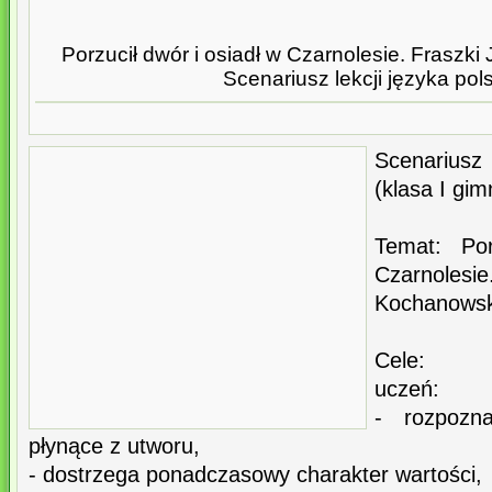
Porzucił dwór i osiadł w Czarnolesie. Fraszk
Scenariusz lekcji języka pol
Scenariusz
(klasa I gi
Temat: Po
Czarnole
Kochanowsk
Cele:
uczeń:
- rozpozn
płynące z utworu,
- dostrzega ponadczasowy charakter wartości,