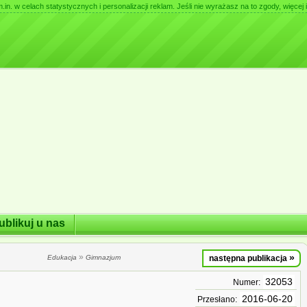
. w celach statystycznych i personalizacji reklam. Jeśli nie wyrażasz na to zgody, więcej i
ublikuj u nas
»
»
Edukacja
Gimnazjum
następna publikacja
32053
Numer:
2016-06-20
Przesłano: