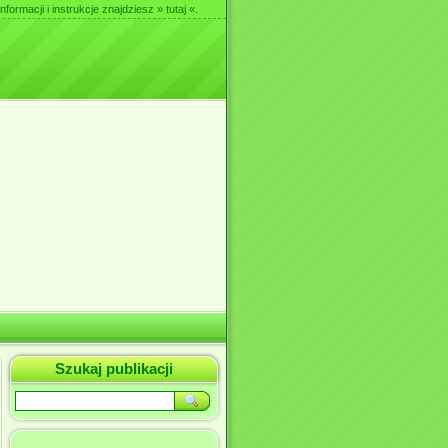
nformacji i instrukcje znajdziesz
» tutaj «
.
Szukaj publikacji