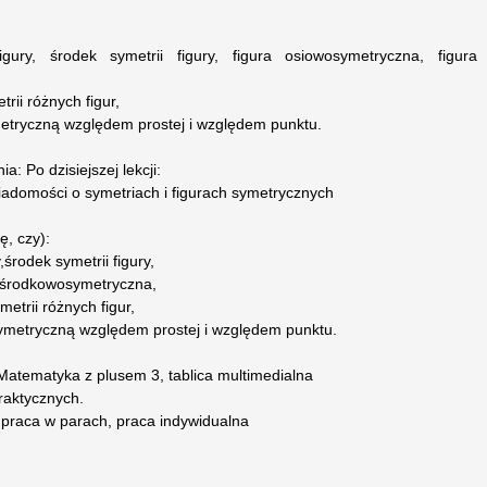
gury, środek symetrii figury, figura osiowosymetryczna, figura
rii różnych figur,
ymetryczną względem prostej i względem punktu.
: Po dzisiejszej lekcji:
wiadomości o symetriach i figurach symetrycznych
, czy):
,środek symetrii figury,
a środkowosymetryczna,
metrii różnych figur,
 symetryczną względem prostej i względem punktu.
Matematyka z plusem 3, tablica multimedialna
raktycznych.
, praca w parach, praca indywidualna