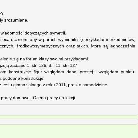
eZu
ały zrozumiane.
wiadomości dotyczących symetrii.
oleca uczniom, aby w parach wymienili się przykładami przedmiotów,
ycznych, środkowosymetrycznych oraz takich, które są jednocześnie
ielenie się na forum klasy swoimi przykładami.
ją zadanie 1. str. 126, 8. i 11. str. 127
iom konstrukcje figur względem danej prostej i względem punktu.
ą podobne konstrukcje.
z testu gimnazjalnego z roku 2011, prosi o samodzielne
 pracy domowej. Ocena pracy na lekcji.