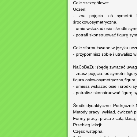
Cele szczegółowe:
Uczeń:
- zna pojęcia: oś symetrii fi
środkowosymetryczna,
- umie wskazać osie i środki symet
- potrafi skonstruować figurę s
Cele sformułowane w języku ucznia
- przypomnisz sobie i utrwalisz 
NaCoBeZu: (będę zwracać uwagę
- znasz pojęcia: oś symetrii figury
figura osiowosymetryczna,figur
- umiesz wskazać osie i środki sy
- potrafisz skonstruować figurę
Środki dydaktyczne: Podręcznik 
Metody pracy: wykład, ćwiczeń p
Formy pracy: praca z całą klasą
Przebieg lekcji:
Część wstępna: