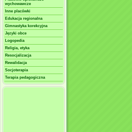
wychowawcze
Inne placówki
Edukacja regionalna
Gimnastyka korekcyjna
Języki obce
Logopedia
Religia, etyka
Resocjalizacja
Rewalidacja
Socjoterapia
Terapia pedagogiczna