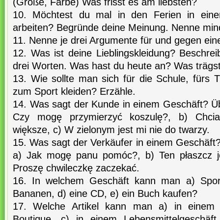
(Größe, Farbe) Was frisst es am liebsten?
10. Möchtest du mal in den Ferien in eine
arbeiten? Begründe deine Meinung. Nenne min
11. Nenne je drei Argumente für und gegen ei
12. Was ist deine Lieblingskleidung? Beschreib
drei Worten. Was hast du heute an? Was trägst
13. Wie sollte man sich für die Schule, fürs T
zum Sport kleiden? Erzähle.
14. Was sagt der Kunde in einem Geschäft? Üb
Czy mogę przymierzyć koszulę?, b) Chci
większe, c) W zielonym jest mi nie do twarzy.
15. Was sagt der Verkäufer in einem Geschäft
a) Jak mogę panu pomóc?, b) Ten płaszcz j
Proszę chwileczkę zaczekać.
16. In welchem Geschäft kann man a) Sport
Bananen, d) eine CD, e) ein Buch kaufen?
17. Welche Artikel kann man a) in einem M
Boutique, c) in einem Lebensmittelgeschäf