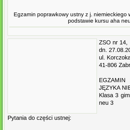
Egzamin poprawkowy ustny z j. niemieckiego 
podstawie kursu aha neu
ZSO nr 14,
dn. 27.08.2
ul. Korczok
41-806 Zab
EGZAMI
JĘZYKA N
Klasa 3 gi
neu 3
Pytania do części ustnej: