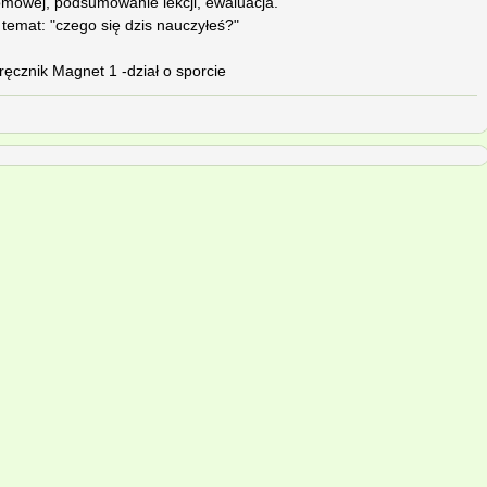
domowej, podsumowanie lekcji, ewaluacja.
temat: "czego się dzis nauczyłeś?"
ręcznik Magnet 1 -dział o sporcie