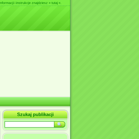
nformacji i instrukcje znajdziesz
» tutaj «
.
Szukaj publikacji