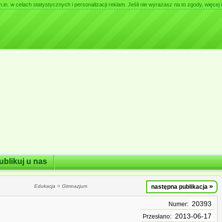
. w celach statystycznych i personalizacji reklam. Jeśli nie wyrażasz na to zgody, więcej i
ublikuj u nas
»
»
Edukacja
Gimnazjum
następna publikacja
20393
Numer:
2013-06-17
Przesłano: