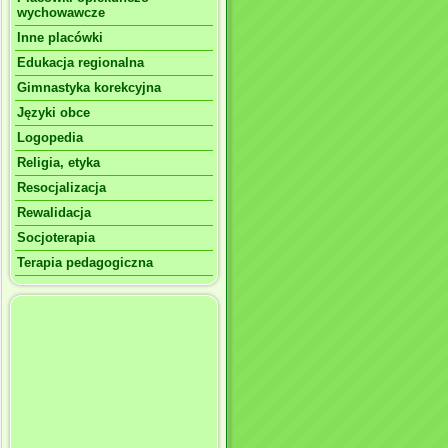
wychowawcze
Inne placówki
Edukacja regionalna
Gimnastyka korekcyjna
Języki obce
Logopedia
Religia, etyka
Resocjalizacja
Rewalidacja
Socjoterapia
Terapia pedagogiczna