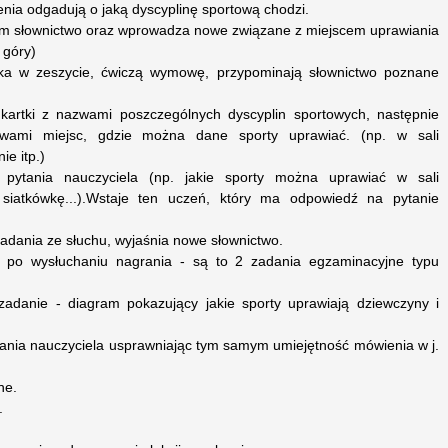
enia odgadują o jaką dyscyplinę sportową chodzi.
om słownictwo oraz wprowadza nowe związane z miejscem uprawiania
 góry)
ka w zeszycie, ćwiczą wymowę, przypominają słownictwo poznane
 kartki z nazwami poszczególnych dyscyplin sportowych, następnie
zwami miejsc, gdzie można dane sporty uprawiać. (np. w sali
ie itp.)
pytania nauczyciela (np. jakie sporty można uprawiać w sali
siatkówkę...).Wstaje ten uczeń, który ma odpowiedź na pytanie
zadania ze słuchu, wyjaśnia nowe słownictwo.
 po wysłuchaniu nagrania - są to 2 zadania egzaminacyjne typu
 zadanie - diagram pokazujący jakie sporty uprawiają dziewczyny i
tania nauczyciela usprawniając tym samym umiejętność mówienia w j.
ne.
.