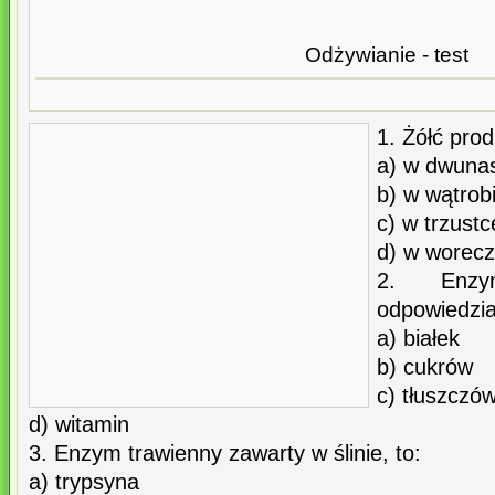
Odżywianie - test
1. Żółć pro
a) w dwunas
b) w wątrob
c) w trzustc
d) w worec
2. Enzy
odpowiedzial
a) białek
b) cukrów
c) tłuszczó
d) witamin
3. Enzym trawienny zawarty w ślinie, to:
a) trypsyna