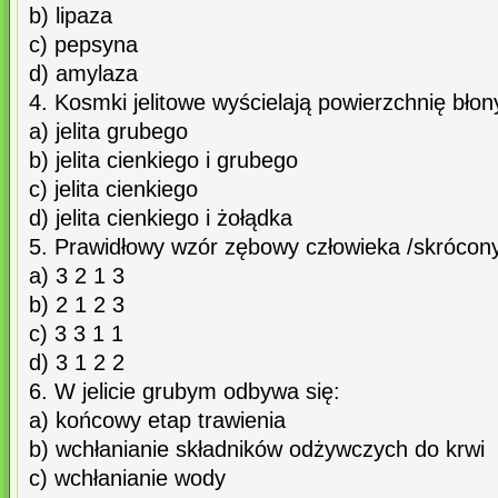
b) lipaza
c) pepsyna
d) amylaza
4. Kosmki jelitowe wyścielają powierzchnię błon
a) jelita grubego
b) jelita cienkiego i grubego
c) jelita cienkiego
d) jelita cienkiego i żołądka
5. Prawidłowy wzór zębowy człowieka /skrócony
a) 3 2 1 3
b) 2 1 2 3
c) 3 3 1 1
d) 3 1 2 2
6. W jelicie grubym odbywa się:
a) końcowy etap trawienia
b) wchłanianie składników odżywczych do krwi
c) wchłanianie wody