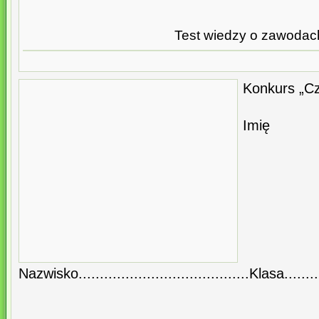
Test wiedzy o zawodac
Konkurs „C
I
Nazwisko........................................Klasa........