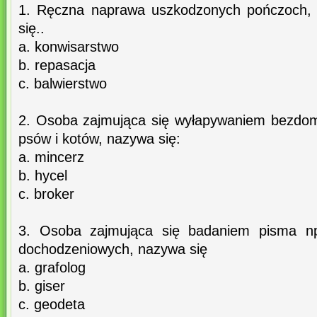
1. Ręczna naprawa uszkodzonych pończoch, s
się..
a. konwisarstwo
b. repasacja
c. balwierstwo
2. Osoba zajmująca się wyłapywaniem bezdom
psów i kotów, nazywa się:
a. mincerz
b. hycel
c. broker
3. Osoba zajmująca się badaniem pisma n
dochodzeniowych, nazywa się
a. grafolog
b. giser
c. geodeta