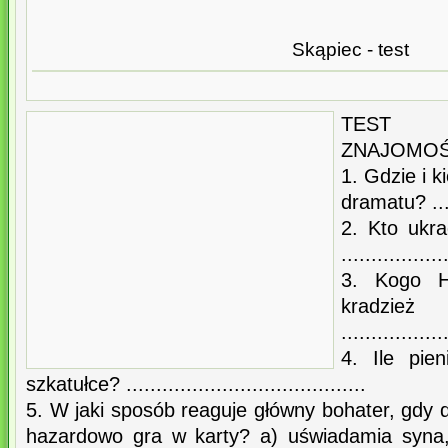
Skąpiec - test
TEST 
ZNAJOMOŚ
1. Gdzie i k
dramatu? ......
2. Kto ukr
.................
3. Kogo H
kradzi
.................
4. Ile pie
szkatułce? ........................................
5. W jaki sposób reaguje główny bohater, gdy d
hazardowo gra w karty? a) uświadamia syna,