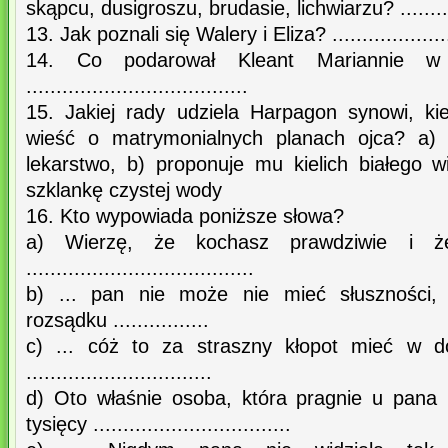
skąpcu, dusigroszu, brudasie, lichwiarzu? ..............
13. Jak poznali się Walery i Eliza? ......................
14. Co podarował Kleant Mariannie w
.....................................
15. Jakiej rady udziela Harpagon synowi, k
wieść o matrymonialnych planach ojca? a) 
lekarstwo, b) proponuje mu kielich białego 
szklankę czystej wody
16. Kto wypowiada poniższe słowa?
a) Wierzę, że kochasz prawdziwie i ż
......................................
b) ... pan nie może nie mieć słuszności, 
rozsądku ................
c) ... cóż to za straszny kłopot mieć w
...............................
d) Oto właśnie osoba, która pragnie u pana
tysięcy .................................