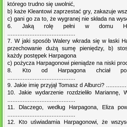
którego trudno się uwolnić,
b) każe Kleantowi zaprzestać gry, zakazuje ws
c) gani go za to, że wygranej nie składa na wys
6. Jaką rolę pełni w domu Ha
........................................
7. W jaki sposób Walery wkrada się w łaski 
przechowanie dużą sumę pieniędzy, b) stos
każdy postępek Harpagona
c) pożycza Harpagonowi pieniądze na niski pro
8. Kto od Harpagona chciał poż
........................................
9. Jakie imię przyjął Tomasz d Alburci? .................
10. Jakie wydarzenie rozdzieliło Mariannę, 
........................................
11. Dlaczego, według Harpagona, Eliza pow
........................................
12. Kto uświadamia Harpagonowi, że wszy