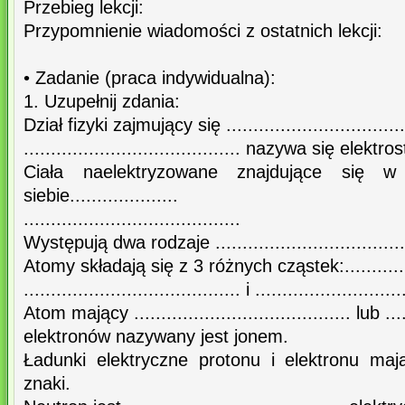
Przebieg lekcji:
Przypomnienie wiadomości z ostatnich lekcji:
• Zadanie (praca indywidualna):
1. Uzupełnij zdania:
Dział fizyki zajmujący się .................................
........................................ nazywa się elektr
Ciała naelektryzowane znajdujące się w
siebie....................
........................................
Występują dwa rodzaje .................................
Atomy składają się z 3 różnych cząstek:.................
........................................ i ...........................
Atom mający ........................................ lub ......
elektronów nazywany jest jonem.
Ładunki elektryczne protonu i elektronu mają .......
znaki.