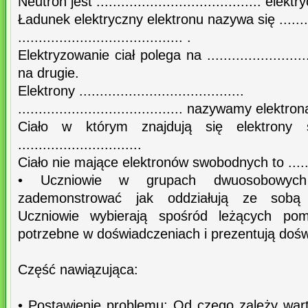
Neutron jest ........................................ elektr
Ładunek elektryczny elektronu nazywa się ..............
........................................ .
Elektryzowanie ciał polega na .........................
na drugie.
Elektrony ........................................
........................................ nazywamy ele
Ciało w którym znajdują się elektrony
..............................
Ciało nie mające elektronów swobodnych to ............
• Uczniowie w grupach dwuosobowyc
zademonstrować jak oddziałują ze sobą c
Uczniowie wybierają spośród leżących po
potrzebne w doświadczeniach i prezentują dośw
Część nawiązująca:
• Postawienie problemu: Od czego zależy warto