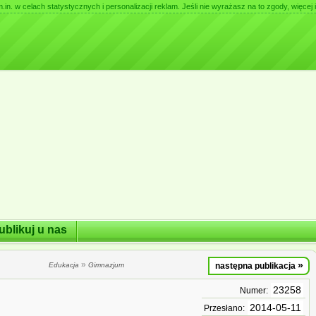
. w celach statystycznych i personalizacji reklam. Jeśli nie wyrażasz na to zgody, więcej i
ublikuj u nas
»
»
Edukacja
Gimnazjum
następna publikacja
23258
Numer:
2014-05-11
Przesłano: