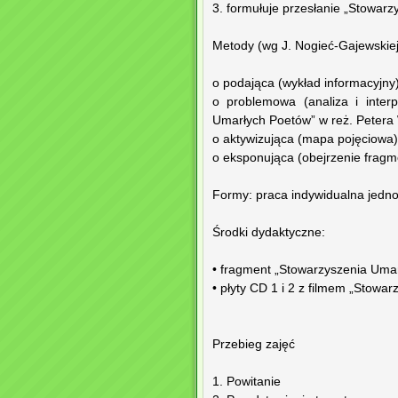
3. formułuje przesłanie „Stowar
Metody (wg J. Nogieć-Gajewskiej, 
o podająca (wykład informacyjny
o problemowa (analiza i inter
Umarłych Poetów” w reż. Petera
o aktywizująca (mapa pojęciowa)
o eksponująca (obejrzenie fragm
Formy: praca indywidualna jednol
Środki dydaktyczne:
• fragment „Stowarzyszenia Uma
• płyty CD 1 i 2 z filmem „Stowa
Przebieg zajęć
1. Powitanie