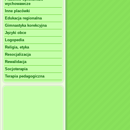
wychowawcze
Inne placówki
Edukacja regionalna
Gimnastyka korekcyjna
Języki obce
Logopedia
Religia, etyka
Resocjalizacja
Rewalidacja
Socjoterapia
Terapia pedagogiczna