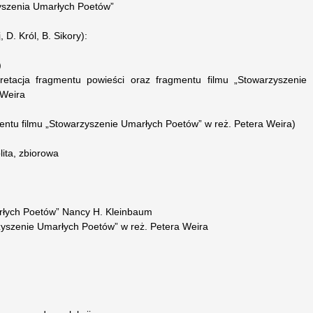
zyszenia Umarłych Poetów”
D. Król, B. Sikory):
)
pretacja fragmentu powieści oraz fragmentu filmu „Stowarzyszenie
 Weira
entu filmu „Stowarzyszenie Umarłych Poetów” w reż. Petera Weira)
ita, zbiorowa
rłych Poetów” Nancy H. Kleinbaum
rzyszenie Umarłych Poetów” w reż. Petera Weira