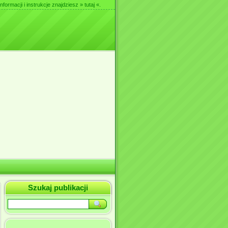
nformacji i instrukcje znajdziesz
» tutaj «
.
Szukaj publikacji