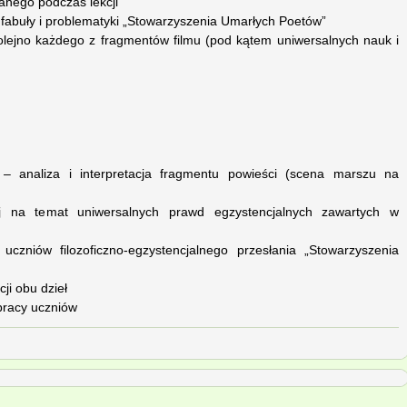
anego podczas lekcji
 fabuły i problematyki „Stowarzyszenia Umarłych Poetów”
olejno każdego z fragmentów filmu (pod kątem uniwersalnych nauk i
 – analiza i interpretacja fragmentu powieści (scena marszu na
j na temat uniwersalnych prawd egzystencjalnych zawartych w
uczniów filozoficzno-egzystencjalnego przesłania „Stowarzyszenia
cji obu dzieł
pracy uczniów