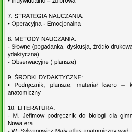
• Indywidualno – zbiorowa
7. STRATEGIA NAUCZANIA:
• Operacyjna - Emocjonalna
8. METODY NAUCZANIA:
- Słowne (pogadanka, dyskusja, źródło drukowa
ydaktyczna)
- Obserwacyjne ( plansze)
9. ŚRODKI DYDAKTYCZNE:
• Podręcznik, plansze, materiał ksero – k
anatomiczny
10. LITERATURA:
- M. Jefimow podręcznik do biologii dla gim
Nowa era
- W. Sylwanowicz Mały atlas anatomiczny wyd