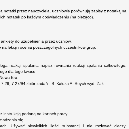
a notatki przez nauczyciela, uczniowie porównują zapisy z notatką na
oich notatek po każdym doświadczeniu (na bieżąco).
ankiety do uzupełnienia przez uczniów.
na lekcji i ocenia poszczególnych uczestników grup.
a reakcji spalania napisz równania reakcji spalania całkowitego,
itego dla tego kwasu.
I Nowa Era.
, 7.26, 7.27/94 zbiór zadań - B. Kałuża A. Reych wyd. Żak
 instrukcją podaną na kartach pracy.
madzenia się.
ach. Używać niewielkich ilości substancji i nie rozlewać cieczy.