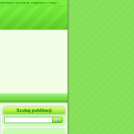
nformacji i instrukcje znajdziesz
» tutaj «
.
Szukaj publikacji