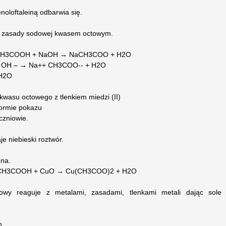
oloftaleiną odbarwia się.
ie zasady sodowej kwasem octowym.
ji:CH3COOH + NaOH → NaCH3COO + H2O
+ OH – → Na++ CH3COO-- + H2O
 H2O
asu octowego z tlenkiem miedzi (II)
formie pokazu
czniowie.
 niebieski roztwór.
zna.
ji:CH3COOH + CuO → Cu(CH3COO)2 + H2O
wy reaguje z metalami, zasadami, tlenkami metali dając sole
o.