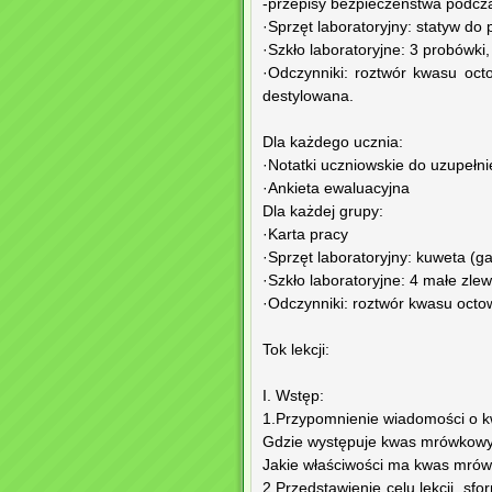
-przepisy bezpieczeństwa podcz
·Sprzęt laboratoryjny: statyw do
·Szkło laboratoryjne: 3 probówki,
·Odczynniki: roztwór kwasu oc
destylowana.
Dla każdego ucznia:
·Notatki uczniowskie do uzupełni
·Ankieta ewaluacyjna
Dla każdej grupy:
·Karta pracy
·Sprzęt laboratoryjny: kuweta (g
·Szkło laboratoryjne: 4 małe zlew
·Odczynniki: roztwór kwasu oct
Tok lekcji:
I. Wstęp:
1.Przypomnienie wiadomości o 
Gdzie występuje kwas mrówkow
Jakie właściwości ma kwas mró
2.Przedstawienie celu lekcji, s