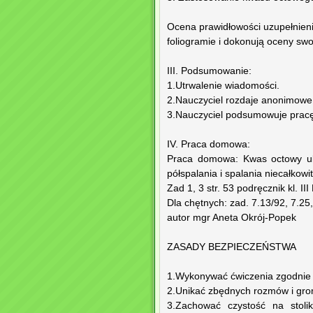
Ocena prawidłowości uzupełnieni
foliogramie i dokonują oceny sw
III. Podsumowanie:
1.Utrwalenie wiadomości.
2.Nauczyciel rozdaje anonimowe 
3.Nauczyciel podsumowuje pracę 
IV. Praca domowa:
Praca domowa: Kwas octowy uleg
półspalania i spalania niecałkow
Zad 1, 3 str. 53 podręcznik kl. II
Dla chętnych: zad. 7.13/92, 7.25
autor mgr Aneta Okrój-Popek
ZASADY BEZPIECZEŃSTWA
1.Wykonywać ćwiczenia zgodnie z
2.Unikać zbędnych rozmów i gro
3.Zachować czystość na stolik