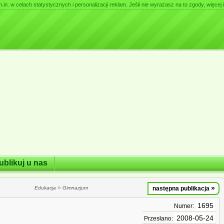
. w celach statystycznych i personalizacji reklam. Jeśli nie wyrażasz na to zgody, więcej i
ublikuj u nas
»
»
Edukacja
Gimnazjum
następna publikacja
1695
Numer:
2008-05-24
Przesłano: