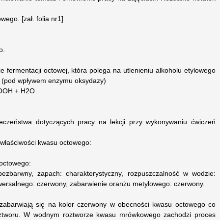
ego. [zał. folia nr1]
o.
 fermentacji octowej, która polega na utlenieniu alkoholu etylowego
ii (pod wpływem enzymu oksydazy)
OOH + H2O
eczeństwa dotyczących pracy na lekcji przy wykonywaniu ćwiczeń
łaściwości kwasu octowego:
 octowego:
 bezbarwny, zapach: charakterystyczny, rozpuszczalność w wodzie:
wersalnego: czerwony, zabarwienie oranżu metylowego: czerwony.
zabarwiają się na kolor czerwony w obecności kwasu octowego co
ztworu. W wodnym roztworze kwasu mrówkowego zachodzi proces