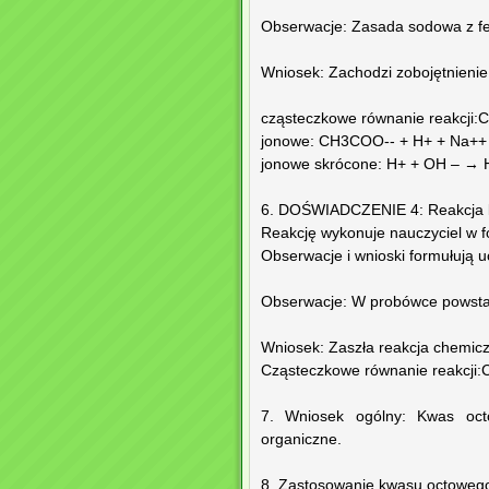
Obserwacje: Zasada sodowa z fen
Wniosek: Zachodzi zobojętnien
cząsteczkowe równanie reakc
jonowe: CH3COO-- + H+ + Na+
jonowe skrócone: H+ + OH – →
6. DOŚWIADCZENIE 4: Reakcja kw
Reakcję wykonuje nauczyciel w 
Obserwacje i wnioski formułują u
Obserwacje: W probówce powstaje
Wniosek: Zaszła reakcja chemic
Cząsteczkowe równanie reakc
7. Wniosek ogólny: Kwas octo
organiczne.
8. Zastosowanie kwasu octoweg