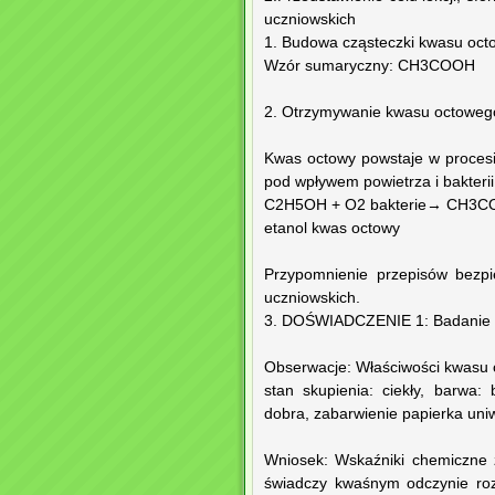
uczniowskich
1. Budowa cząsteczki kwasu octow
Wzór sumaryczny: CH3COOH
2. Otrzymywanie kwasu octoweg
Kwas octowy powstaje w procesie
pod wpływem powietrza i bakter
C2H5OH + O2 bakterie→ CH3C
etanol kwas octowy
Przypomnienie przepisów bezpi
uczniowskich.
3. DOŚWIADCZENIE 1: Badanie w
Obserwacje: Właściwości kwasu
stan skupienia: ciekły, barwa:
dobra, zabarwienie papierka uni
Wniosek: Wskaźniki chemiczne 
świadczy kwaśnym odczynie ro