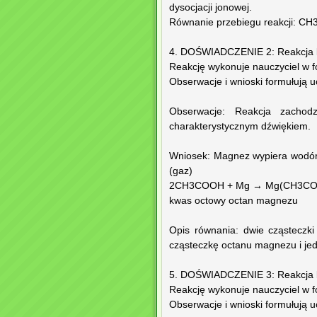
dysocjacji jonowej.
Równanie przebiegu reakcji:
4. DOŚWIADCZENIE 2: Reakcja
Reakcję wykonuje nauczyciel w 
Obserwacje i wnioski formułują u
Obserwacje: Reakcja zachodz
charakterystycznym dźwiękiem.
Wniosek: Magnez wypiera wodór 
(gaz)
2CH3COOH + Mg → Mg(CH3CO
kwas octowy octan magnezu
Opis równania: dwie cząstecz
cząsteczkę octanu magnezu i j
5. DOŚWIADCZENIE 3: Reakcja k
Reakcję wykonuje nauczyciel w 
Obserwacje i wnioski formułują u