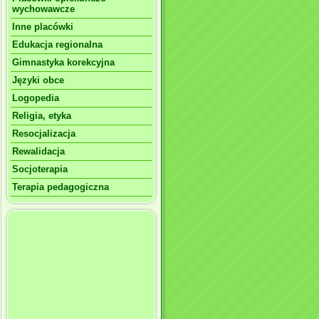
wychowawcze
Inne placówki
Edukacja regionalna
Gimnastyka korekcyjna
Języki obce
Logopedia
Religia, etyka
Resocjalizacja
Rewalidacja
Socjoterapia
Terapia pedagogiczna