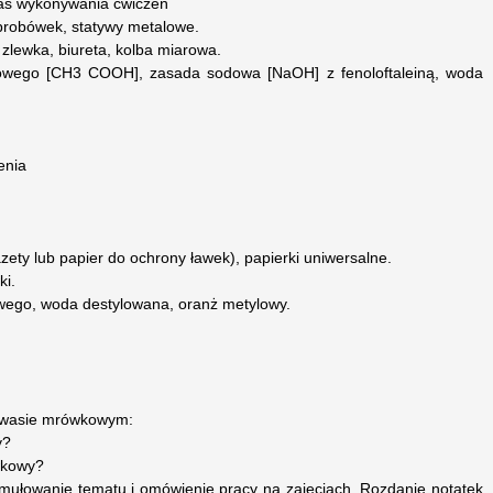
as wykonywania ćwiczeń
 probówek, statywy metalowe.
 zlewka, biureta, kolba miarowa.
towego [CH3 COOH], zasada sodowa [NaOH] z fenoloftaleiną, woda
enia
azety lub papier do ochrony ławek), papierki uniwersalne.
ki.
owego, woda destylowana, oranż metylowy.
kwasie mrówkowym:
y?
wkowy?
formułowanie tematu i omówienie pracy na zajęciach. Rozdanie notatek