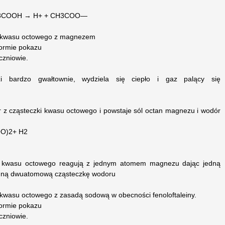
 CH3COOH → H+ + CH3COO—
 kwasu octowego z magnezem
formie pokazu
czniowie.
i bardzo gwałtownie, wydziela się ciepło i gaz palący się
z cząsteczki kwasu octowego i powstaje sól octan magnezu i wodór
O)2+ H2
ki kwasu octowego reagują z jednym atomem magnezu dając jedną
edną dwuatomową cząsteczkę wodoru
wasu octowego z zasadą sodową w obecności fenoloftaleiny.
formie pokazu
czniowie.