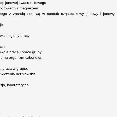
jacji jonowej kwasu octowego
u octowego z magnezem
wego z zasadą sodową w sposób cząsteczkowy, jonowy i jonowy
je
wa i higieny pracy
ach
swoją pracę i pracę grupy
o na organizm człowieka.
, praca w grupie,
 ćwiczenia uczniowskie
ja, laboratoryjna.
a