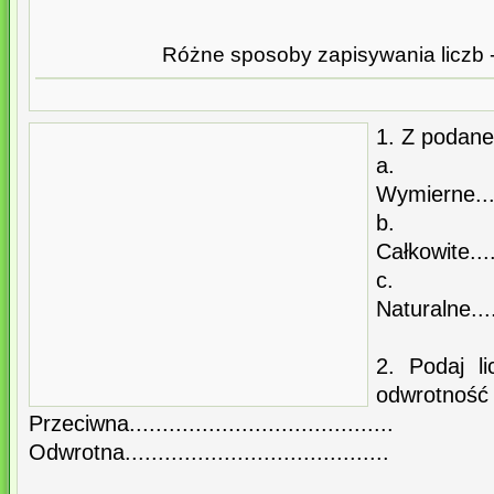
Różne sposoby zapisywania liczb 
1. Z podaneg
a.
Wymierne.......
b.
Całkowite.......
c.
Naturalne.......
2. Podaj l
odwrotność l
Przeciwna........................................
Odwrotna........................................