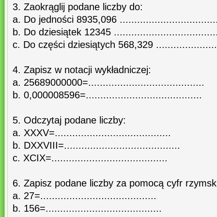
3. Zaokrąglij podane liczby do:
a. Do jedności 8935,096 ..................................
b. Do dziesiątek 12345 ....................................
c. Do części dziesiątych 568,329 ........................
4. Zapisz w notacji wykładniczej:
a. 25689000000=........................................
b. 0,000008596=........................................
5. Odczytaj podane liczby:
a. XXXV=........................................
b. DXXVIII=........................................
c. XCIX=........................................
6. Zapisz podane liczby za pomocą cyfr rzymsk
a. 27=........................................
b. 156=........................................