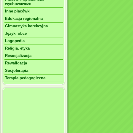
wychowawcze
Inne placówki
Edukacja regionalna
Gimnastyka korekcyjna
Języki obce
Logopedia
Religia, etyka
Resocjalizacja
Rewalidacja
Socjoterapia
Terapia pedagogiczna