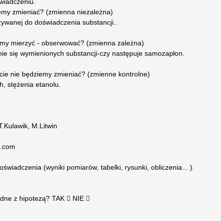
wiadczeniu.
emy zmieniać? (zmienna niezależna)
ywanej do doświadczenia substancji..
emy mierzyć - obserwować? (zmienna zależna)
 się wymienionych substancji-czy następuje samozapłon.
e nie będziemy zmieniać? (zmienne kontrolne)
, stężenia etanolu.
.Kulawik, M.Litwin
t.com
wiadczenia (wyniki pomiarów, tabelki, rysunki, obliczenia... ).
dne z hipotezą? TAK  NIE 