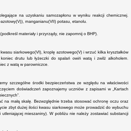
polegające na uzyskaniu samozapłonu w wyniku reakcji chemicznej.
azotowy(V)), manganianu(VII) potasu, etanolu.
(podkreśl materiały i przyrządy, nie zapomnij o BHP).
l kwasu siarkowego(VI), kroplę azotowego(V) i wrzuć kilka kryształków
oniec drutu lub łyżeczki do spalań owiń watą i zwilż alkoholem.
iec z watą w parowniczce.
my szczególne środki bezpieczeństwa ze względu na właściwości
częciem doświadczeń zapoznajemy uczniów z zapisami w „Kartach
piecznych”.
ć na małą skalę. Bezwzględnie trzeba stosować ochronę oczu oraz
Użycie zbyt dużej ilości kwasu siarkowego może prowadzić do wybuchu
 i utleniającej mieszaniny). W pobliżu nie należy zostawiać substancji