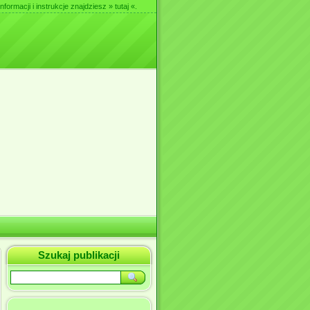
nformacji i instrukcje znajdziesz
» tutaj «
.
Szukaj publikacji