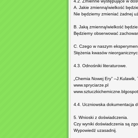
4.2. Zmienne występujące w doś
A. Jakie zmienną/wielkość będzi
Nie będziemy zmieniać żadnej uż
B. Jaką zmienną/wielkość będzi
Będziemy obserwować zachowanie
C. Czego w naszym eksperymenci
Stężenia kwasów nieorganicznych
4.3. Odnośniki literaturowe.
„Chemia Nowej Ery” –J.Kulawik, T
www.spryciarze.pl
www.sztuczkichemiczne.blgospo
4.4. Uczniowska dokumentacja doś
5. Wnioski z doświadczenia.
Czy wyniki doświadczenia są zgo
Wypowiedź uzasadnij.