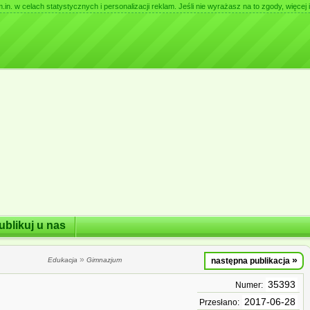
. w celach statystycznych i personalizacji reklam. Jeśli nie wyrażasz na to zgody, więcej i
ublikuj u nas
»
»
Edukacja
Gimnazjum
następna publikacja
35393
Numer:
2017-06-28
Przesłano: