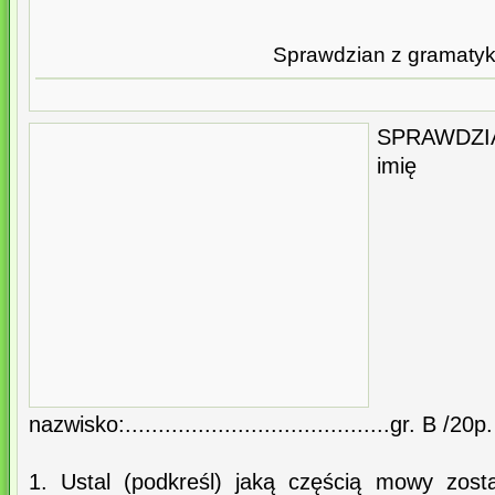
Sprawdzian z gramatyk
SPRAWDZIA
i
nazwisko:........................................gr. B /20
1. Ustal (podkreśl) jaką częścią mowy zost