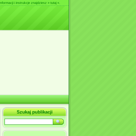
nformacji i instrukcje znajdziesz
» tutaj «
.
Szukaj publikacji