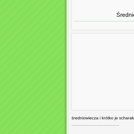
Średni
średniowiecza i krótko je scharak
........................................