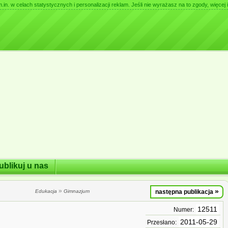
. w celach statystycznych i personalizacji reklam. Jeśli nie wyrażasz na to zgody, więcej i
ublikuj u nas
»
»
Edukacja
Gimnazjum
następna publikacja
12511
Numer:
2011-05-29
Przesłano: