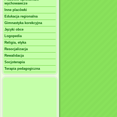
wychowawcze
Inne placówki
Edukacja regionalna
Gimnastyka korekcyjna
Języki obce
Logopedia
Religia, etyka
Resocjalizacja
Rewalidacja
Socjoterapia
Terapia pedagogiczna