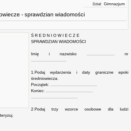
Gimnazjum
Dział:
owiecze - sprawdzian wiadomości
Ś R E D N I O W I E C Z E
SPRAWDZIAN WIADOMOŚCI
Imię i nazwisko ........................ nr
..............................
1.Podaj wydarzenia i daty graniczne epoki
średniowiecza.
Początek: ........................................
Koniec: ........................................
........................................
2.Podaj trzy wzorce osobowe dla ludzi
teryzuj.