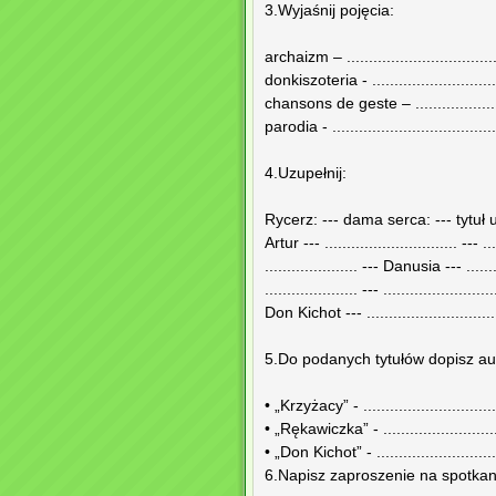
3.Wyjaśnij pojęcia:
archaizm – ..................................
donkiszoteria - .............................
chansons de geste – ......................
parodia - .....................................
4.Uzupełnij:
Rycerz: --- dama serca: --- tytuł 
Artur --- .............................. --- ....
..................... --- Danusia --- .........
..................... --- ...................
Don Kichot --- .............................. -
5.Do podanych tytułów dopisz au
• „Krzyżacy” - ...............................
• „Rękawiczka” - ...........................
• „Don Kichot” - ............................
6.Napisz zaproszenie na spotkani