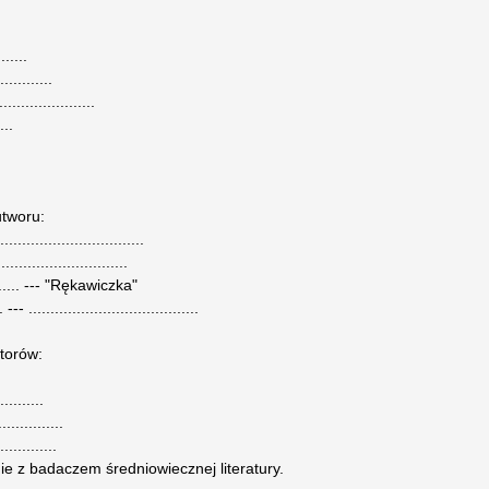
......
...........
..................
...
utworu:
................................
...........................
........... --- "Rękawiczka"
-- .......................................
torów:
.........
.............
............
e z badaczem średniowiecznej literatury.