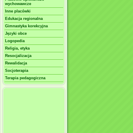
wychowawcze
Inne placówki
Edukacja regionalna
Gimnastyka korekcyjna
Języki obce
Logopedia
Religia, etyka
Resocjalizacja
Rewalidacja
Socjoterapia
Terapia pedagogiczna