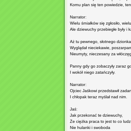
Komu plan się ten powiedzie, te
Narrator:
Wielu śmiałków się zgłosiło, wie
Ale dziewuchy przebiegłe były i 
Aż tu pewnego, słotnego dzionka
Wyglądał nieciekawie, poszarpan
Nieumyty, nieczesany za włóczęg
Panny gdy go zobaczyły zaraz go
I wokół niego zatańczyły.
Narrator:
Ojciec Jaśkowi przedstawił zadan
I chłopak teraz myślał nad nim.
Jaś:
Jak przekonać te dziewuchy,
Że ciężka praca to jest to co lud
Nie hulanki i swoboda