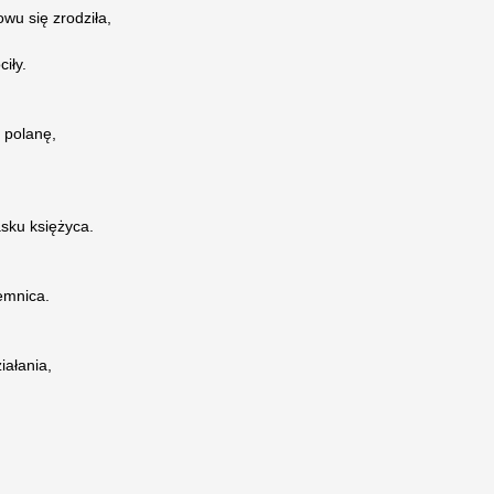
wu się zrodziła,
iły.
 polanę,
sku księżyca.
emnica.
iałania,