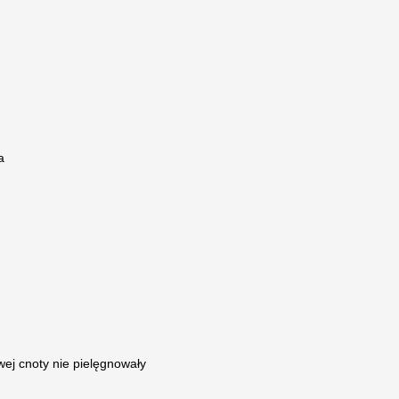
a
wej cnoty nie pielęgnowały