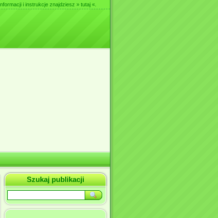
nformacji i instrukcje znajdziesz
» tutaj «
.
Szukaj publikacji