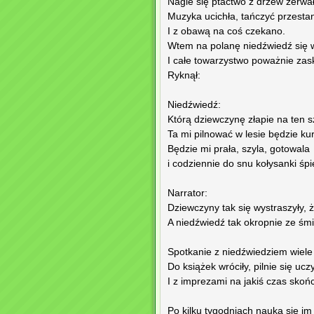
Nagle się ptactwo z drzew zerwał
Muzyka ucichła, tańczyć przesta
I z obawą na coś czekano.
Wtem na polanę niedźwiedź się 
I całe towarzystwo poważnie zas
Ryknął:
Niedźwiedź:
Którą dziewczynę złapie na ten s
Ta mi pilnować w lesie będzie kur
Będzie mi prała, szyla, gotowala
i codziennie do snu kołysanki śpi
Narrator:
Dziewczyny tak się wystraszyły, ż
A niedźwiedź tak okropnie ze śmie
Spotkanie z niedźwiedziem wiele 
Do książek wróciły, pilnie się ucz
I z imprezami na jakiś czas skońc
Po kilku tygodniach nauka się im