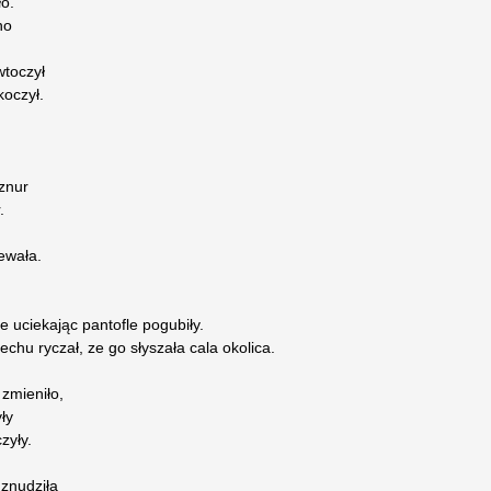
o.
no
wtoczył
koczył.
znur
.
ewała.
e uciekając pantofle pogubiły.
chu ryczał, ze go słyszała cala okolica.
zmieniło,
yły
zyły.
 znudziła