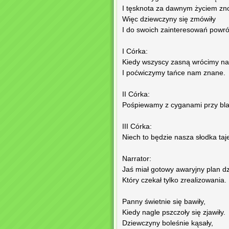
I tęsknota za dawnym życiem zno
Więc dziewczyny się zmówiły
I do swoich zainteresowań powróc
I Córka:
Kiedy wszyscy zasną wrócimy na
I poćwiczymy tańce nam znane.
II Córka:
Pośpiewamy z cyganami przy bla
III Córka:
Niech to będzie nasza słodka taj
Narrator:
Jaś miał gotowy awaryjny plan dz
Który czekał tylko zrealizowania.
Panny świetnie się bawiły,
Kiedy nagle pszczoły się zjawiły.
Dziewczyny boleśnie kąsały,