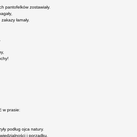
ch pantofelków zostawiały.
magały,
 zakazy łamały.
,
y,
uchy!
 w prasie:
yły podług ojca natury.
wiedzialności i porządku.