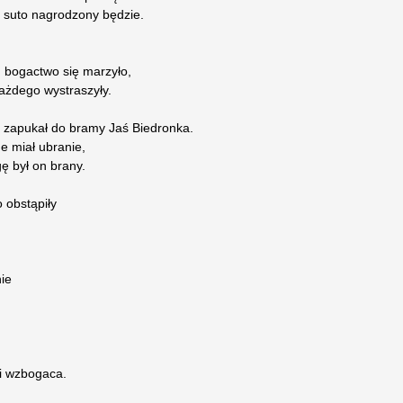
n suto nagrodzony będzie.
lu bogactwo się marzyło,
każdego wystraszyły.
 zapukał do bramy Jaś Biedronka.
e miał ubranie,
ę był on brany.
 obstąpiły
ie
zi wzbogaca.