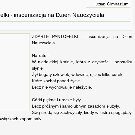
Gimnazjum
Dział:
elki - inscenizacja na Dzień Nauczyciela
ZDARTE PANTOFELKI - inscenizacja na Dzień
Nauczyciela
Narrator:
W niedalekiej krainie, która z czystości i porządku
słynie
Żył bogaty człowiek, wdowiec, ojciec kilku córek,
Które kochał ponad życie
Lecz nie wychował je należycie.
Córki piękne i urocze były,
Lecz próżnym i samolubnym zasadom służyły.
Swą urodą się zachwycały, kiedy w lustra spoglądały
bowiązkach zapominały.