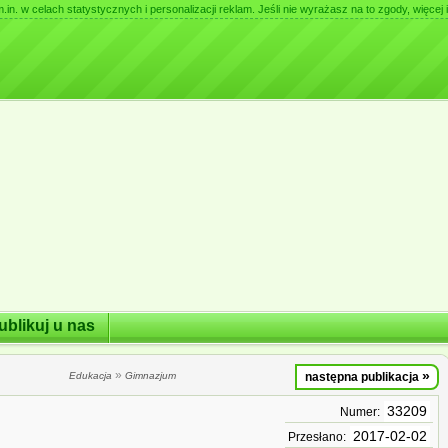
. w celach statystycznych i personalizacji reklam. Jeśli nie wyrażasz na to zgody, więcej i
ublikuj u nas
»
»
Edukacja
Gimnazjum
następna publikacja
33209
Numer:
2017-02-02
Przesłano: