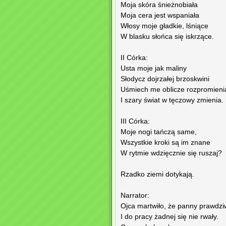
Moja skóra śnieżnobiała
Moja cera jest wspaniała
Włosy moje gładkie, lśniące
W blasku słońca się iskrzące.
II Córka:
Usta moje jak maliny
Słodycz dojrzałej brzoskwini
Uśmiech me oblicze rozpromieni
I szary świat w tęczowy zmienia.
III Córka:
Moje nogi tańczą same,
Wszystkie kroki są im znane
W rytmie wdzięcznie się ruszaj?
Rzadko ziemi dotykają.
Narrator:
Ojca martwiło, że panny prawdzi
I do pracy żadnej się nie rwały.