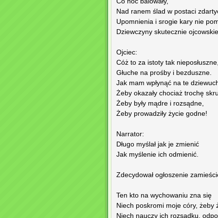
Co noc balowały,
Nad ranem ślad w postaci zdarty
Upomnienia i srogie kary nie po
Dziewczyny skutecznie ojcowskie
Ojciec:
Cóż to za istoty tak nieposłuszne
Głuche na prośby i bezduszne.
Jak mam wpłynąć na te dziewuch
Żeby okazały chociaż trochę skr
Żeby były mądre i rozsądne,
Żeby prowadziły życie godne!
Narrator:
Długo myślał jak je zmienić
Jak myślenie ich odmienić.
Zdecydował ogłoszenie zamieścić
Ten kto na wychowaniu zna się
Niech poskromi moje córy, żeby ż
Niech nauczy ich rozsądku, odpo