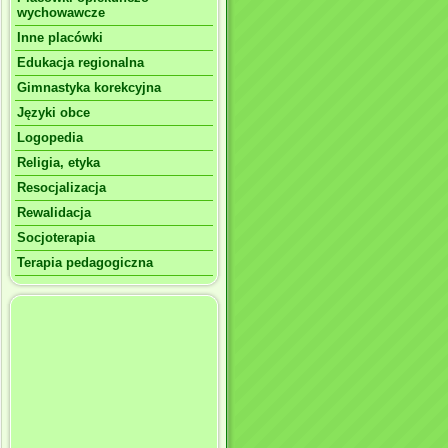
wychowawcze
Inne placówki
Edukacja regionalna
Gimnastyka korekcyjna
Języki obce
Logopedia
Religia, etyka
Resocjalizacja
Rewalidacja
Socjoterapia
Terapia pedagogiczna