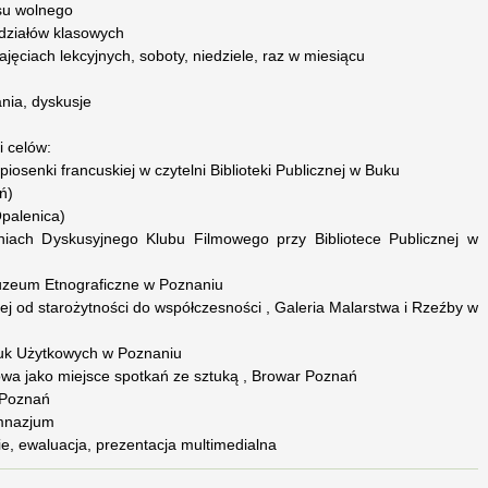
su wolnego
ddziałów klasowych
ajęciach lekcyjnych, soboty, niedziele, raz w miesiącu
ania, dyskusje
i celów:
piosenki francuskiej w czytelni Biblioteki Publicznej w Buku
ń)
palenica)
aniach Dyskusyjnego Klubu Filmowego przy Bibliotece Publicznej w
Muzeum Etnograficzne w Poznaniu
skiej od starożytności do współczesności , Galeria Malarstwa i Rzeźby w
uk Użytkowych w Poznaniu
owa jako miejsce spotkań ze sztuką , Browar Poznań
, Poznań
imnazjum
ie, ewaluacja, prezentacja multimedialna