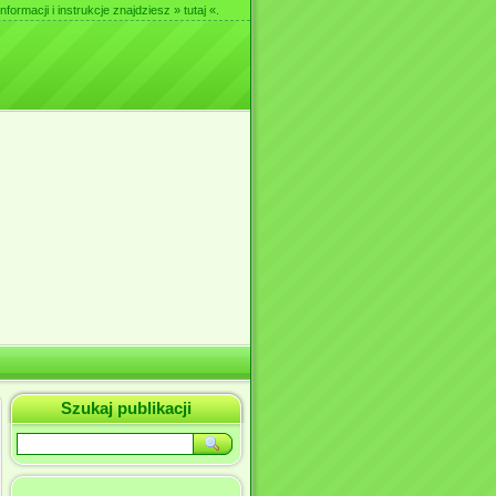
nformacji i instrukcje znajdziesz
» tutaj «
.
Szukaj publikacji