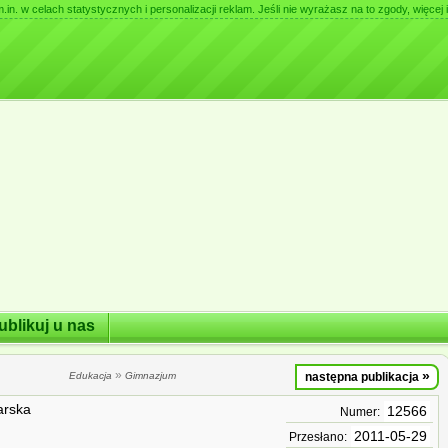
. w celach statystycznych i personalizacji reklam. Jeśli nie wyrażasz na to zgody, więcej i
ublikuj u nas
»
»
Edukacja
Gimnazjum
następna publikacja
arska
12566
Numer:
2011-05-29
Przesłano: