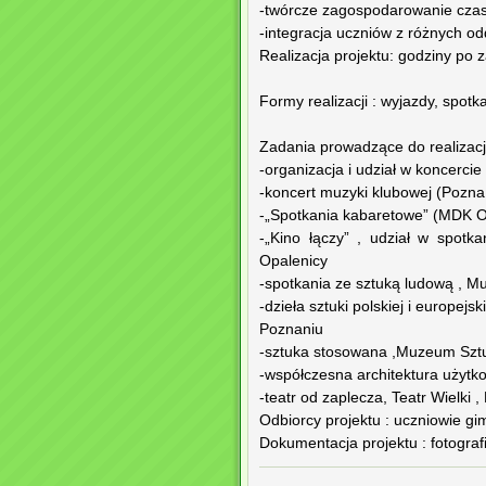
-twórcze zagospodarowanie cza
-integracja uczniów z różnych o
Realizacja projektu: godziny po z
Formy realizacji : wyjazdy, spotk
Zadania prowadzące do realizacj
-organizacja i udział w koncercie 
-koncert muzyki klubowej (Pozna
-„Spotkania kabaretowe” (MDK O
-„Kino łączy” , udział w spotk
Opalenicy
-spotkania ze sztuką ludową , 
-dzieła sztuki polskiej i europej
Poznaniu
-sztuka stosowana ,Muzeum Szt
-współczesna architektura użytk
-teatr od zaplecza, Teatr Wielki 
Odbiorcy projektu : uczniowie g
Dokumentacja projektu : fotograf