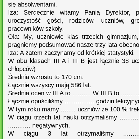
się absolwentami.
Iza: Serdecznie witamy Panią Dyrektor, pr
uroczystość gości, rodziców, uczniów, g
pracowników szkoły.
Ola: My, uczniowie klas trzecich gimnazjum
pragniemy podsumować nasze trzy lata obecnoś
Iza: A zatem zaczynamy od krótkiej statystyki.
W obu klasach III A i III B jest łącznie 38 u
chłopców)
Średnia wzrostu to 170 cm.
Łącznie wszyscy mają 586 lat.
Średnia ocen w III A to .......... W III B to .........
Łącznie opuściliśmy ................ godzin lekcyjny
W tym roku mamy ........ uczniów ze 100 % fre
W ciągu trzech lat nauki otrzymaliśmy .........
............ negatywnych.
W ciągu 3 lat otrzymaliśmy ..........