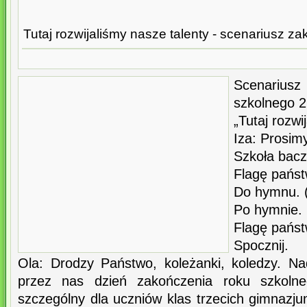
Tutaj rozwijaliśmy nasze talenty - scenariusz z
Scenariu
szkolnego 2
„Tutaj rozwi
Iza: Prosim
Szkoła bacz
Flagę pańs
Do hymnu. 
Po hymnie.
Flagę pańs
Spocznij.
Ola: Drodzy Państwo, koleżanki, koledzy. N
przez nas dzień zakończenia roku szkoln
szczególny dla uczniów klas trzecich gimnazju