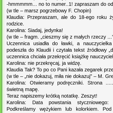
-hmmmmm... no to numer..1! zapraszam do od
(w tle – marsz pogrzebowy F. Chopin)
Klaudia: Przepraszam, ale do 18-ego roku ż
rodzice.
Karolina: Siadaj, jedynka!
(w tle – fragm. „cieszmy się z małych rzeczy ...
Uczennica usiadła do ławki, a nauczycielka 
podeszła do Klaudii i czytała tekst źródłowy
uczennica chciała przekręcić książkę nauczyciel
Karolina: nie przekręcaj, ja widzę.
Klaudia Tak? To po co Pani kazała zegarek prz
(w tle – „nie dokazuj, miła nie dokazuj” – M. Gr
Karolina: Otwieramy podręczniki. Strona ..
świetną mapę.
Teraz napiszemy krótką notatkę. Zeszyt!
Karolina: Data powstania styczniowego:
Podkreślamy wężykiem lub kolorkiem. Pod