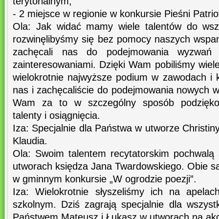
terytorialnym,
- 2 miejsce w regionie w konkursie Pieśni Patrio
Ola: Jak widać mamy wiele talentów do wszy
rozwinęlibyśmy się bez pomocy naszych wspani
zachęcali nas do podejmowania wyzwań 
zainteresowaniami. Dzięki Wam pobiliśmy wiel
wielokrotnie najwyższe podium w zawodach i k
nas i zachęcaliście do podejmowania nowych w
Wam za to w szczególny sposób podziękow
talenty i osiągnięcia.
Iza: Specjalnie dla Państwa w utworze Christin
Klaudia.
Ola: Swoim talentem recytatorskim pochwalą 
utworach księdza Jana Twardowskiego. Obie są l
w gminnym konkursie „W ogrodzie poezji”.
Iza: Wielokrotnie słyszeliśmy ich na apela
szkolnym. Dziś zagrają specjalnie dla wszyst
Państwem Mateusz i Łukasz w utworach na ak