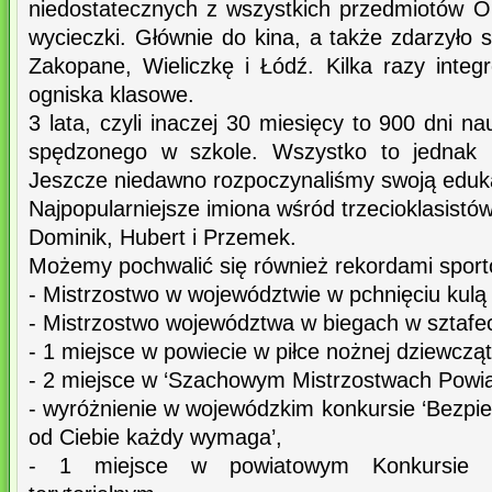
niedostatecznych z wszystkich przedmiotów Ob
wycieczki. Głównie do kina, a także zdarzyło s
Zakopane, Wieliczkę i Łódź. Kilka razy integ
ogniska klasowe.
3 lata, czyli inaczej 30 miesięcy to 900 dni nau
spędzonego w szkole. Wszystko to jednak u
Jeszcze niedawno rozpoczynaliśmy swoją eduka
Najpopularniejsze imiona wśród trzecioklasistów
Dominik, Hubert i Przemek.
Możemy pochwalić się również rekordami sporto
- Mistrzostwo w województwie w pchnięciu kulą 
- Mistrzostwo województwa w biegach w sztafe
- 1 miejsce w powiecie w piłce nożnej dziewcząt
- 2 miejsce w ‘Szachowym Mistrzostwach Powia
- wyróżnienie w wojewódzkim konkursie ‘Bezpi
od Ciebie każdy wymaga’,
- 1 miejsce w powiatowym Konkursie 