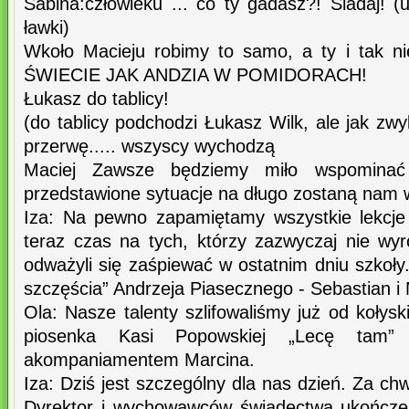
Sabina:człowieku ... co ty gadasz?! Siadaj! 
ławki)
Wkoło Macieju robimy to samo, a ty i tak n
ŚWIECIE JAK ANDZIA W POMIDORACH!
Łukasz do tablicy!
(do tablicy podchodzi Łukasz Wilk, ale jak zw
przerwę..... wszyscy wychodzą
Maciej Zawsze będziemy miło wspominać 
przedstawione sytuacje na długo zostaną nam 
Iza: Na pewno zapamiętamy wszystkie lekcje 
teraz czas na tych, którzy zazwyczaj nie wyr
odważyli się zaśpiewać w ostatnim dniu szkoł
szczęścia” Andrzeja Piasecznego - Sebastian i
Ola: Nasze talenty szlifowaliśmy już od koły
piosenka Kasi Popowskiej „Lecę tam
akompaniamentem Marcina.
Iza: Dziś jest szczególny dla nas dzień. Za ch
Dyrektor i wychowawców świadectwa ukończe