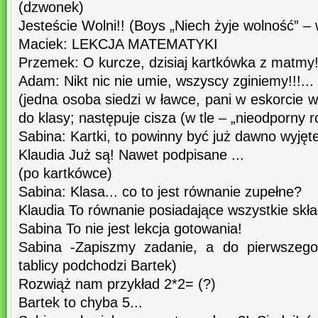
(dzwonek)
Jesteście Wolni!! (Boys „Niech żyje wolność” 
Maciek: LEKCJA MATEMATYKI
Przemek: O kurcze, dzisiaj kartkówka z matmy
Adam: Nikt nic nie umie, wszyscy zginiemy!!!...
(jedna osoba siedzi w ławce, pani w eskorcie
do klasy; następuje cisza (w tle – „nieodporny 
Sabina: Kartki, to powinny być już dawno wyjęt
Klaudia Już są! Nawet podpisane ...
(po kartkówce)
Sabina: Klasa... co to jest równanie zupełne?
Klaudia To równanie posiadające wszystkie skła
Sabina To nie jest lekcja gotowania!
Sabina -Zapiszmy zadanie, a do pierwszego 
tablicy podchodzi Bartek)
Rozwiąż nam przykład 2*2= (?)
Bartek to chyba 5...