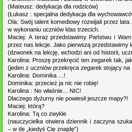
(Mateusz: dedykacja dla rodziców)
(Łukasz : specjalna dedykacja dla wychowawcó
Ola: Swój talent komediowy rozwijali przez lat
w wykonaniu uczniów klas trzecich.
Maciej: A teraz przedstawimy Państwu i Wam
przez nas lekcje. Jako pierwszą przedstawimy lek
(dzwonek na lekcję, wchodzi ani od historii, uc
Karolina: Proszę przekręcić ten zegarek tak, ja
(jeden z uczniów przekręca zegarek stojący na s
Karolina: Dominika ...!
Dominika: przecież ja nic nie robię!
Karolina : No właśnie... NIC!
Dlaczego dyżurny nie powiesił jeszcze mapy?!
Maciej: którą?
Karolina: Tą co zwykle
(nauczycielka otwiera dziennik i zaczyna szukać
– w tle „kiedyś Cię znajdę”)