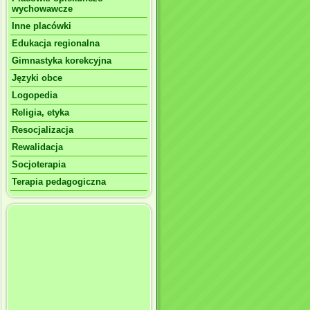
wychowawcze
Inne placówki
Edukacja regionalna
Gimnastyka korekcyjna
Języki obce
Logopedia
Religia, etyka
Resocjalizacja
Rewalidacja
Socjoterapia
Terapia pedagogiczna