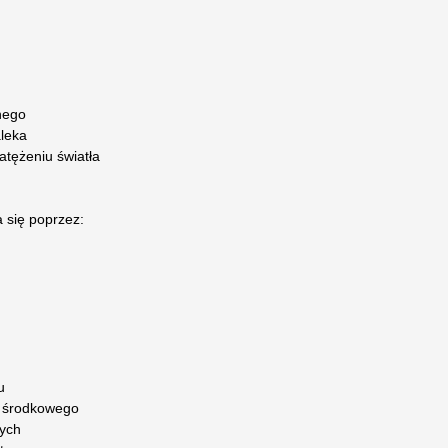
nego
aleka
atężeniu światła
 się poprzez:
u
a środkowego
wych