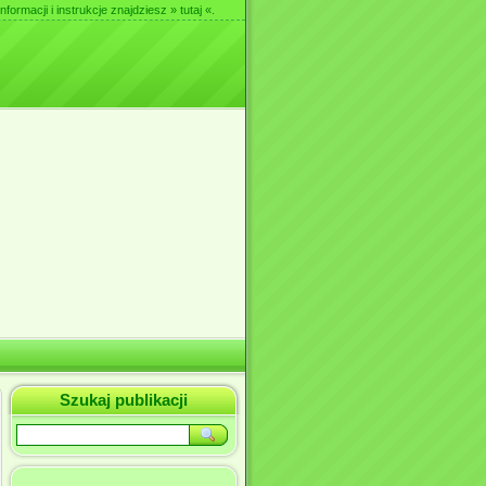
nformacji i instrukcje znajdziesz
» tutaj «
.
Szukaj publikacji