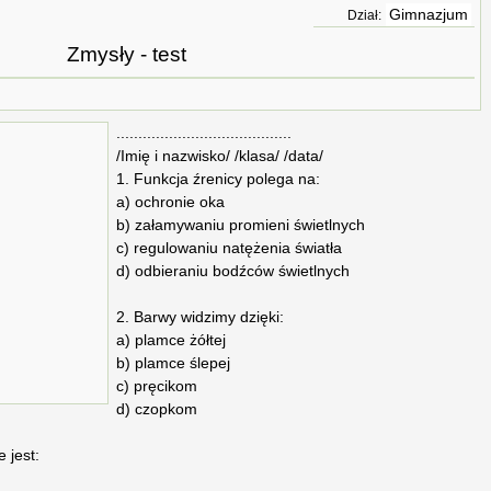
Gimnazjum
Dział:
Zmysły - test
........................................
/Imię i nazwisko/ /klasa/ /data/
1. Funkcja źrenicy polega na:
a) ochronie oka
b) załamywaniu promieni świetlnych
c) regulowaniu natężenia światła
d) odbieraniu bodźców świetlnych
2. Barwy widzimy dzięki:
a) plamce żółtej
b) plamce ślepej
c) pręcikom
d) czopkom
 jest: