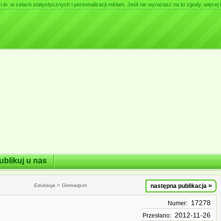
. w celach statystycznych i personalizacji reklam. Jeśli nie wyrażasz na to zgody, więcej i
ublikuj u nas
»
»
Edukacja
Gimnazjum
następna publikacja
17278
Numer:
2012-11-26
Przesłano: