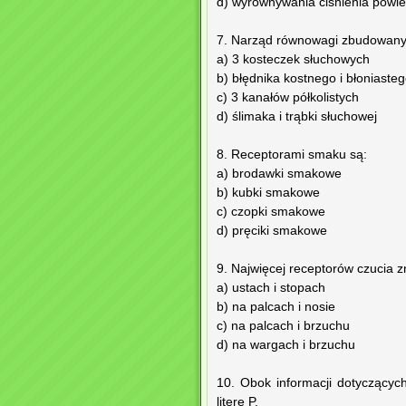
d) wyrównywania ciśnienia powie
7. Narząd równowagi zbudowany 
a) 3 kosteczek słuchowych
b) błędnika kostnego i błoniaste
c) 3 kanałów półkolistych
d) ślimaka i trąbki słuchowej
8. Receptorami smaku są:
a) brodawki smakowe
b) kubki smakowe
c) czopki smakowe
d) pręciki smakowe
9. Najwięcej receptorów czucia zn
a) ustach i stopach
b) na palcach i nosie
c) na palcach i brzuchu
d) na wargach i brzuchu
10. Obok informacji dotyczącyc
literę P.