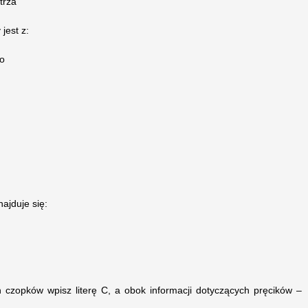
trza
jest z:
go
ajduje się:
h czopków wpisz literę C, a obok informacji dotyczących pręcików –