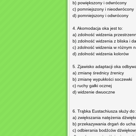
b) powiększony i odwrócony
c) pomniejszony i nieodwrócony
d) pomniejszony i odwrócony
4. Akomodacja oka jest to:
a) zdolność widzenia przestrzen
b) zdolność widzenia z bliska i d
c) zdolność widzenia w różnym n
d) zdolność widzenia kolorów
5. Zjawisko adaptacji oka odbywa
a) zmianę średnicy źrenicy
b) zmianę wypukłości soczewki
c) ruchy gałki ocznej
d) widzenie dwuoczne
6. Trąbka Eustachiusza służy do:
a) zwiększania natężenia dźwięk
b) przekazywania drgań do uch
c) odbierania bodźców dźwięko