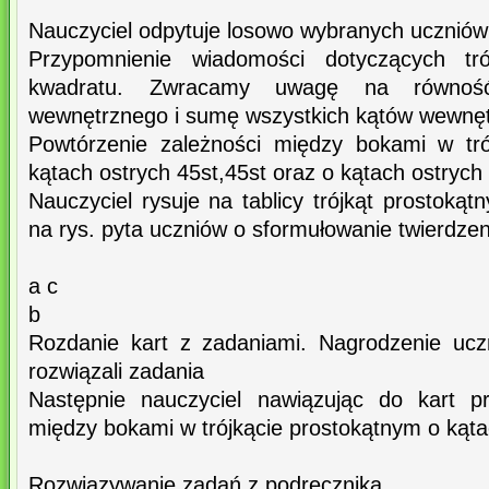
Nauczyciel odpytuje losowo wybranych uczniów z
Przypomnienie wiadomości dotyczących tr
kwadratu. Zwracamy uwagę na równoś
wewnętrznego i sumę wszystkich kątów wewnęt
Powtórzenie zależności między bokami w tró
kątach ostrych 45st,45st oraz o kątach ostrych 3
Nauczyciel rysuje na tablicy trójkąt prostokąt
na rys. pyta uczniów o sformułowanie twierdzen
a c
b
Rozdanie kart z zadaniami. Nagrodzenie uczn
rozwiązali zadania
Następnie nauczyciel nawiązując do kart pr
między bokami w trójkącie prostokątnym o kątac
Rozwiązywanie zadań z podręcznika.