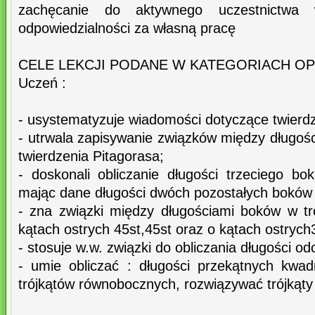
zachęcanie do aktywnego uczestnictwa w 
odpowiedzialności za własną pracę
CELE LEKCJI PODANE W KATEGORIACH O
Uczeń :
- usystematyzuje wiadomości dotyczące twierdz
- utrwala zapisywanie związków między długoś
twierdzenia Pitagorasa;
- doskonali obliczanie długości trzeciego bo
mając dane długości dwóch pozostałych boków
- zna związki między długościami boków w tr
kątach ostrych 45st,45st oraz o kątach ostrych3
- stosuje w.w. związki do obliczania długości od
- umie obliczać : długości przekątnych kwad
trójkątów równobocznych, rozwiązywać trójkąty