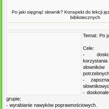
Po jaki sięgnąć słownik? Konspekt do lekcji ję
bibliotecznych
Temat: Po ja
Cele:
- doskon
korzystan
słownik
potrzebnych
- zapozn
słownikowyc
- doskonale
grupie;
- wyrabianie nawyków poprawnościowych.