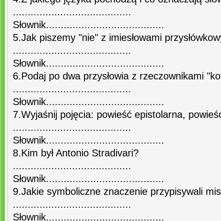
........................................
Słownik........................................
5.Jak piszemy "nie" z imiesłowami przysłówko
........................................
Słownik........................................
6.Podaj po dwa przysłowia z rzeczownikami "kot
........................................
Słownik........................................
7.Wyjaśnij pojęcia: powieść epistolarna, powieś
........................................
Słownik........................................
8.Kim był Antonio Stradivari?
........................................
Słownik........................................
9.Jakie symboliczne znaczenie przypisywali mi
........................................
Słownik........................................