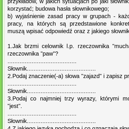
przykładów, w jakich sytuacjach po jaki słowni
korzystać; budowa hasła słownikowego;
b) wyjaśnienie zasad pracy w grupach - każ
pracy, na których są przedstawione konkre
muszą wpisać odpowiedź oraz z jakiego słownika
1.Jak brzmi celownik l.p. rzeczownika "much
rzeczownika "paw"?
........................................
Słownik........................................
2.Podaj znaczenie(-a) słowa "zajazd" i zapisz p
........................................
Słownik........................................
3.Podaj co najmniej trzy wyrazy, którymi m
"jest".
........................................
Słownik........................................
4.Z jakiego języka pochodzą i co oznaczają słowa