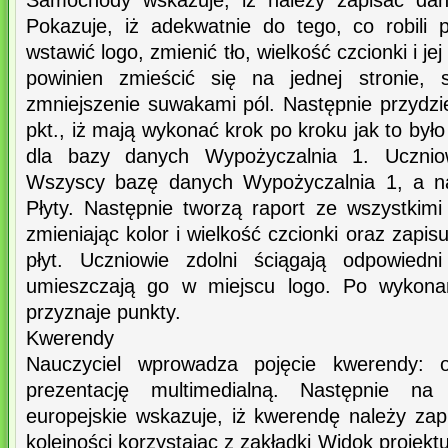
Samochody wskazuje, iż należy zapisać dan
Pokazuje, iż adekwatnie do tego, co robili 
wstawić logo, zmienić tło, wielkość czcionki i jej
powinien zmieścić się na jednej stronie, 
zmniejszenie suwakami pól. Następnie przydzi
pkt., iż mają wykonać krok po kroku jak to by
dla bazy danych Wypożyczalnia 1. Uczniow
Wszyscy bazę danych Wypożyczalnia 1, a nas
Płyty. Następnie tworzą raport ze wszystkimi
zmieniając kolor i wielkość czcionki oraz zapi
płyt. Uczniowie zdolni ściągają odpowiedn
umieszczają go w miejscu logo. Po wykonan
przyznaje punkty.
Kwerendy
Nauczyciel wprowadza pojęcie kwerendy: 
prezentację multimedialną. Następnie na
europejskie wskazuje, iż kwerendę należy zap
kolejności korzystając z zakładki Widok projek