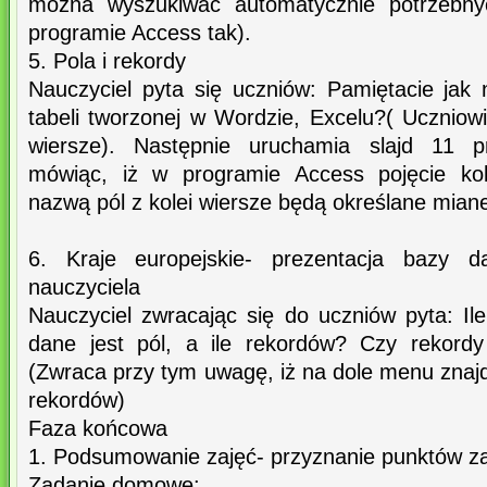
można wyszukiwać automatycznie potrzebny
programie Access tak).
5. Pola i rekordy
Nauczyciel pyta się uczniów: Pamiętacie jak
tabeli tworzonej w Wordzie, Excelu?( Uczniow
wiersze). Następnie uruchamia slajd 11 pre
mówiąc, iż w programie Access pojęcie kol
nazwą pól z kolei wiersze będą określane mia
6. Kraje europejskie- prezentacja bazy d
nauczyciela
Nauczyciel zwracając się do uczniów pyta: Ile 
dane jest pól, a ile rekordów? Czy rekordy
(Zwraca przy tym uwagę, iż na dole menu znajdu
rekordów)
Faza końcowa
1. Podsumowanie zajęć- przyznanie punktów z
Zadanie domowe: