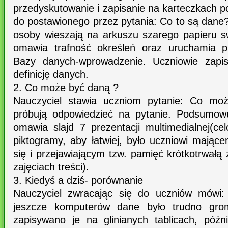
przedyskutowanie i zapisanie na karteczkach 
do postawionego przez pytania: Co to są dane
osoby wieszają na arkuszu szarego papieru s
omawia trafność określeń oraz uruchamia pr
Bazy danych-wprowadzenie. Uczniowie zapis
definicję danych.
2. Co może być daną ?
Nauczyciel stawia uczniom pytanie: Co mo
próbują odpowiedzieć na pytanie. Podsumow
omawia slajd 7 prezentacji multimedialnej(c
piktogramy, aby łatwiej, było uczniowi mając
się i przejawiającym tzw. pamięć krótkotrwał
zajęciach treści).
3. Kiedyś a dziś- porównanie
Nauczyciel zwracając się do uczniów mówi: 
jeszcze komputerów dane było trudno grom
zapisywano je na glinianych tablicach, późni