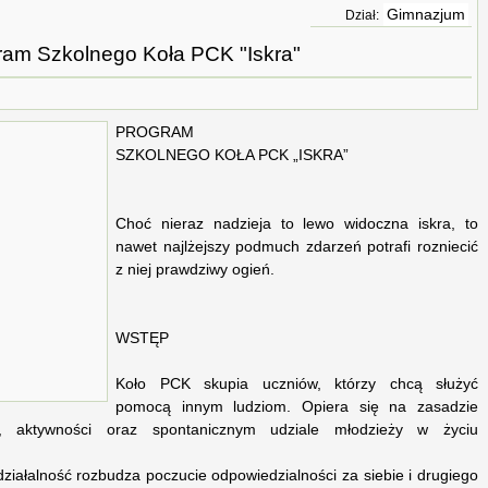
Gimnazjum
Dział:
ram Szkolnego Koła PCK "Iskra"
PROGRAM
SZKOLNEGO KOŁA PCK „ISKRA”
Choć nieraz nadzieja to lewo widoczna iskra, to
nawet najlżejszy podmuch zdarzeń potrafi rozniecić
z niej prawdziwy ogień.
WSTĘP
Koło PCK skupia uczniów, którzy chcą służyć
pomocą innym ludziom. Opiera się na zasadzie
u, aktywności oraz spontanicznym udziale młodzieży w życiu
iałalność rozbudza poczucie odpowiedzialności za siebie i drugiego