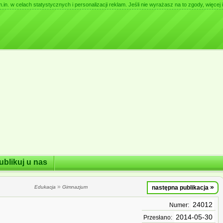
. w celach statystycznych i personalizacji reklam. Jeśli nie wyrażasz na to zgody, więcej i
ublikuj u nas
»
»
Edukacja
Gimnazjum
następna publikacja
24012
Numer:
2014-05-30
Przesłano: