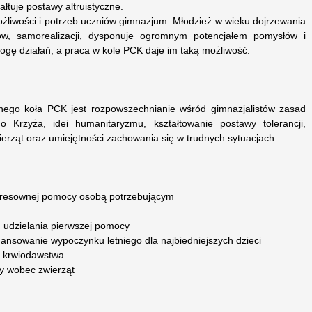
ałtuje postawy altruistyczne.
żliwości i potrzeb uczniów gimnazjum. Młodzież w wieku dojrzewania
ów, samorealizacji, dysponuje ogromnym potencjałem pomysłów i
rogę działań, a praca w kole PCK daje im taką możliwość.
ego koła PCK jest rozpowszechnianie wśród gimnazjalistów zasad
o Krzyża, idei humanitaryzmu, kształtowanie postawy tolerancji,
wierząt oraz umiejętności zachowania się w trudnych sytuacjach.
eresownej pomocy osobą potrzebującym
u udzielania pierwszej pomocy
nansowanie wypoczynku letniego dla najbiedniejszych dzieci
o krwiodawstwa
wy wobec zwierząt