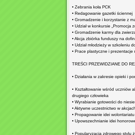
• Zebrania koła PCK
• Redagowanie gazetki ściennej
• Gromadzenie i korzystanie z m
• Udział w konkursie „Promocja z
• Gromadzenie karmy dla zwierzą
• Akcja zbiórka funduszy na dofi
• Udział młodzieży w szkoleniu 
• Prace plastyczne i prezentacj
TREŚCI PRZEWIDZIANE DO RE
• Działania w zakresie opieki i
• Kształtowanie wśród uczniów a
drugiego człowieka
• Wyrabianie gotowości do niesi
• Aktywne uczestnictwo w akcja
• Propagowanie idei wolontariat
• Upowszechnianie idei honorow
• Popularyzacja zdrowego stylu ż