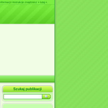
nformacji i instrukcje znajdziesz
» tutaj «
.
Szukaj publikacji