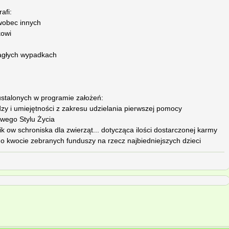
afi:
 wobec innych
kowi
nagłych wypadkach
stalonych w programie założeń:
zy i umiejętności z zakresu udzielania pierwszej pomocy
owego Stylu Życia
k ow schroniska dla zwierząt... dotycząca ilości dostarczonej karmy
o kwocie zebranych funduszy na rzecz najbiedniejszych dzieci