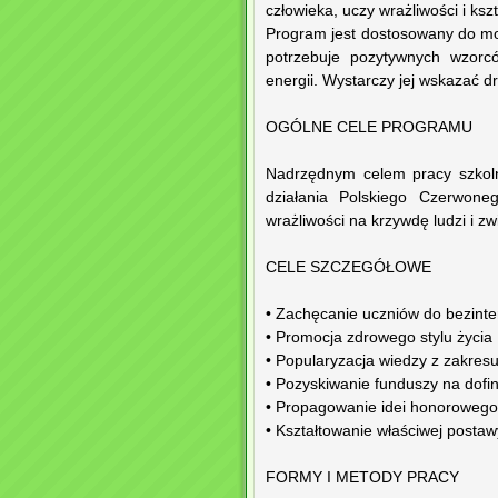
człowieka, uczy wrażliwości i kszt
Program jest dostosowany do mo
potrzebuje pozytywnych wzorc
energii. Wystarczy jej wskazać d
OGÓLNE CELE PROGRAMU
Nadrzędnym celem pracy szkoln
działania Polskiego Czerwoneg
wrażliwości na krzywdę ludzi i z
CELE SZCZEGÓŁOWE
• Zachęcanie uczniów do bezint
• Promocja zdrowego stylu życia
• Popularyzacja wiedzy z zakres
• Pozyskiwanie funduszy na dofi
• Propagowanie idei honoroweg
• Kształtowanie właściwej posta
FORMY I METODY PRACY