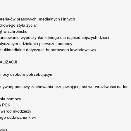
ateriałów prasowych, medialnych i innych
drowego stylu życia”
t w schronisku
nansowanie wypoczynku letniego dla najbiedniejszych dzieci
dotyczącym udzielania pierwszej pomocy
e multimedialne dotyczące honorowego krwiodawstwa
ALIZACJI
 pomocy osobom potrzebującym
ktywnej postawy zachowania przejawiającej się we wrażliwości na los
enia pomocy
ch PCK
u wśród młodzieży
ego oddawania krwi
ycia