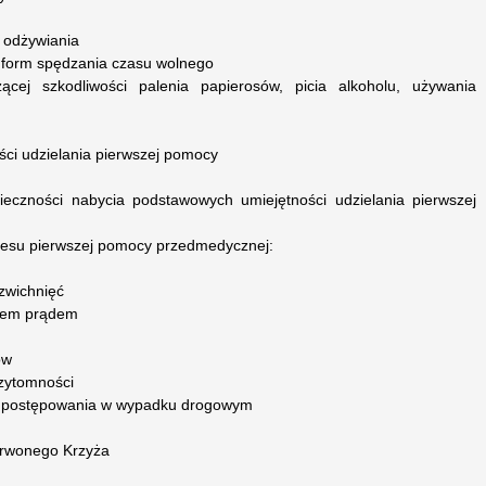
 odżywiania
 form spędzania czasu wolnego
ącej szkodliwości palenia papierosów, picia alkoholu, używania
ci udzielania pierwszej pomocy
ieczności nabycia podstawowych umiejętności udzielania pierwszej
resu pierwszej pomocy przedmedycznej:
 zwichnięć
niem prądem
ów
rzytomności
d postępowania w wypadku drogowym
erwonego Krzyża