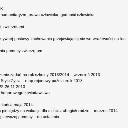
CK
 humanitaryzm, prawa człowieka, godność człowieka.
ad zwierzętami
ktywnej postawy zachowania przejawiającej się we wrażliwości na los
enia pomocy zwierzętom
ienie zadań na rok szkolny 2013/2014 – wrzesień 2013
 Stylu Życia – etap rejonowy październik 2013
22-26.11.2013
h honorowego krwiodawstwa
do końca maja 2014
ka pieniędzy na wakacje dla dzieci z ubogich rodzin – marzec 2014
 pierwszej pomocy – do ustalenia