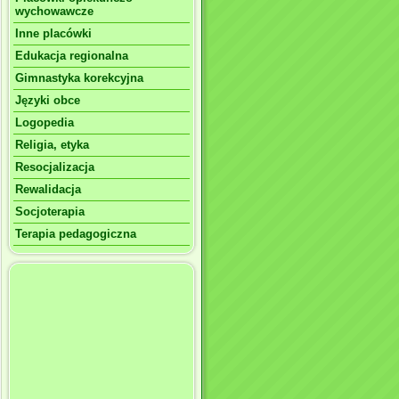
wychowawcze
Inne placówki
Edukacja regionalna
Gimnastyka korekcyjna
Języki obce
Logopedia
Religia, etyka
Resocjalizacja
Rewalidacja
Socjoterapia
Terapia pedagogiczna