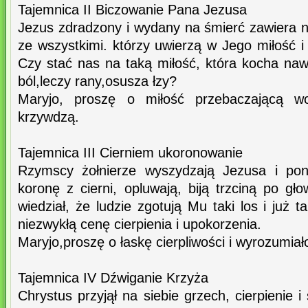
Tajemnica II Biczowanie Pana Jezusa
Jezus zdradzony i wydany na śmierć zawiera 
ze wszystkimi. którzy uwierzą w Jego miłość 
Czy stać nas na taką miłość, która kocha nawet
ból,leczy rany,osusza łzy?
Maryjo, proszę o miłość przebaczającą w
krzywdzą.
Tajemnica III Cierniem ukoronowanie
Rzymscy żołnierze wyszydzają Jezusa i pon
koronę z cierni, opluwają, biją trzciną po g
wiedział, że ludzie zgotują Mu taki los i już t
niezwykłą cenę cierpienia i upokorzenia.
Maryjo,proszę o łaskę cierpliwości i wyrozumiało
Tajemnica IV Dźwiganie Krzyża
Chrystus przyjął na siebie grzech, cierpienie 