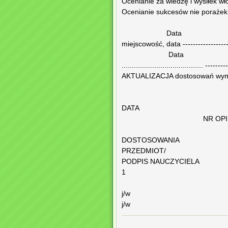
Ocenianie za wiedzę i wysiłek w
Ocenianie sukcesów nie poraże
Data Pod
miejscowość, data -------------------
Data Podpis RO
........................................ -----
AKTUALIZACJA dostosowań wym
DATA
NR OPINII
DOSTOSOWANIA
PRZEDMIOT/
PODPIS NAUCZYCIELA
1
j/w
j/w