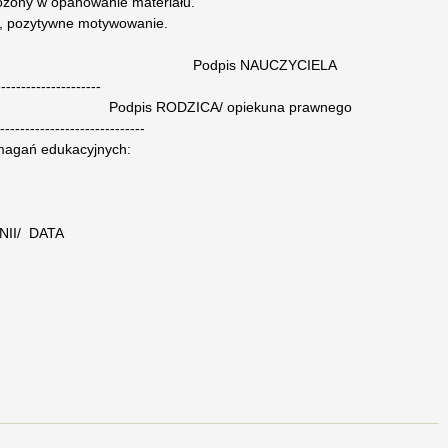
łożony w opanowanie materiału.
k, pozytywne motywowanie.
pis NAUCZYCIELA
-------------------
DZICA/ opiekuna prawnego
---------------------------------
agań edukacyjnych:
/ DATA