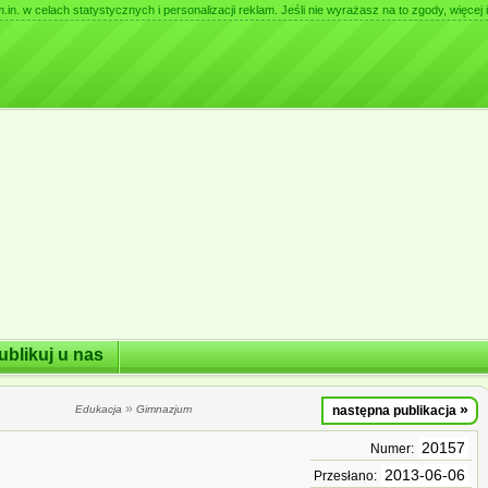
. w celach statystycznych i personalizacji reklam. Jeśli nie wyrażasz na to zgody, więcej i
ublikuj u nas
»
»
Edukacja
Gimnazjum
następna publikacja
20157
Numer:
2013-06-06
Przesłano: