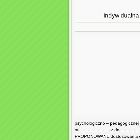
Indywidualna
psychologiczno – pedagogicznej
nr. .. .................., z dn.............
PROPONOWANE dostosowania w