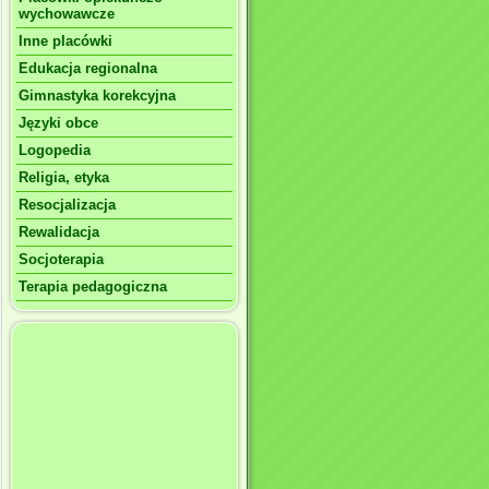
wychowawcze
Inne placówki
Edukacja regionalna
Gimnastyka korekcyjna
Języki obce
Logopedia
Religia, etyka
Resocjalizacja
Rewalidacja
Socjoterapia
Terapia pedagogiczna