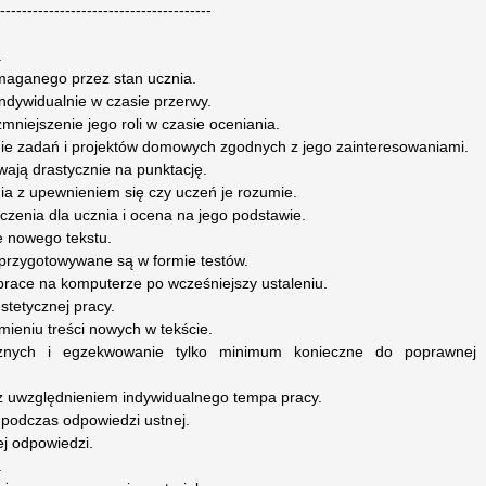
...---------------------------------------
.
maganego przez stan ucznia.
ndywidualnie w czasie przerwy.
mniejszenie jego roli w czasie oceniania.
ie zadań i projektów domowych zgodnych z jego zainteresowaniami.
wają drastycznie na punktację.
ia z upewnieniem się czy uczeń je rozumie.
enia dla ucznia i ocena na jego podstawie.
e nowego tekstu.
ty przygotowywane są w formie testów.
ace na komputerze po wcześniejszy ustaleniu.
estetycznej pracy.
mieniu treści nowych w tekście.
znych i egzekwowanie tylko minimum konieczne do poprawnej
 z uwzględnieniem indywidualnego tempa pracy.
podczas odpowiedzi ustnej.
j odpowiedzi.
.