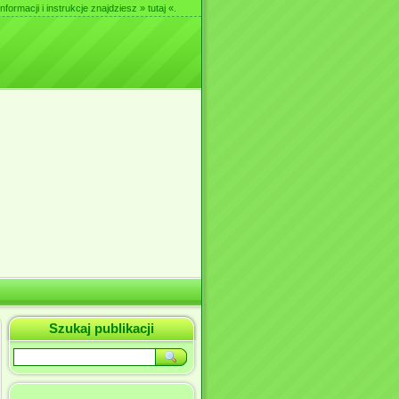
nformacji i instrukcje znajdziesz
» tutaj «
.
Szukaj publikacji