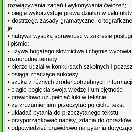
rozwiązywania zadań i wykonywania ćwiczeń;
• biegle wykorzystuje prawa działań w celu ułatw
• dostrzega zasady gramatyczne, ortograficzn
je;
• nabywa wysoką sprawność w zakresie posług
i piśmie;
• używa bogatego słownictwa i chętnie wypowia
różnorodne tematy;
• bierze udział w konkursach szkolnych i pozas
• osiąga znaczące sukcesy;
• szuka z różnych źródeł potrzebnych informacj
• ciągle pogłębia swoją wiedzę i umiejętności
• prawidłowo uzupełniać luki w tekście;
• ze zrozumieniem przeczytać po cichu tekst;
• układać pytania do przeczytanego tekstu;
• przyporządkować napisy, zdania do obrazków
• odpowiedzieć prawidłowo na pytania dotyczące