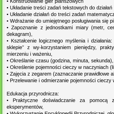
• Konstruowanie gier planszowych
• Układanie treści zadań tekstowych do działa
• Układanie działań do treści zadań matematyc
• Wdrażanie do umiejętnego posługiwania się p
• Zapoznanie z jednostkami miary (metr, cen
dekagram),
• Kształcenie logicznego myślenia i działani
sklepie" z wy-korzystaniem pieniędzy, prak
mierzeniu i ważeniu,
• Określanie czasu (godzina, minuta, sekunda),
• Określenie pojemności cieczy w naczyniach (litr,
• Zajęcia z zegarem (zaznaczanie prawidłowe a
• Przelewanie i odmierzanie pojemności cieczy
Edukacja przyrodnicza:
• Praktyczne doświadczanie za pomocą z
eksperymentów,
• Wykorzystanie Encyklopedii Przyrodniczej, g