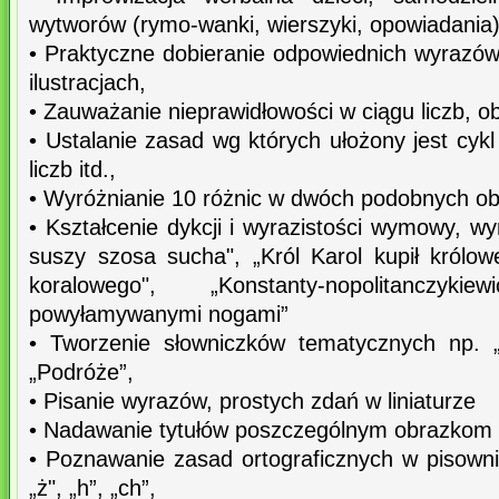
wytworów (rymo-wanki, wierszyki, opowiadania),
• Praktyczne dobieranie odpowiednich wyrazów
ilustracjach,
• Zauważanie nieprawidłowości w ciągu liczb, o
• Ustalanie zasad wg których ułożony jest cykl
liczb itd.,
• Wyróżnianie 10 różnic w dwóch podobnych o
• Kształcenie dykcji i wyrazistości wymowy, w
suszy szosa sucha", „Król Karol kupił królowe
koralowego", „Konstanty-nopolitanczyk
powyłamywanymi nogami”
• Tworzenie słowniczków tematycznych np. „D
„Podróże”,
• Pisanie wyrazów, prostych zdań w liniaturze
• Nadawanie tytułów poszczególnym obrazkom w
• Poznawanie zasad ortograficznych w pisowni 
„ż", „h”, „ch”,