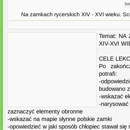
Dzi
Na zamkach rycerskich XIV - XVI wieku. Scen
Temat: N
XIV-XVI WI
CELE LEKC
Po zakońc
potrafi:
-odpowied
budowano z
-wskazać e
-narysow
zaznaczyć elementy obronne
-wskazać na mapie słynne polskie zamki
-opowiedzieć w jaki sposób chłopiec stawał się