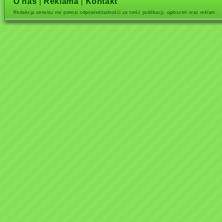
O nas
|
Reklama
|
Kontakt
Redakcja serwisu nie ponosi odpowiedzialności za treść publikacji, ogłoszeń oraz reklam.