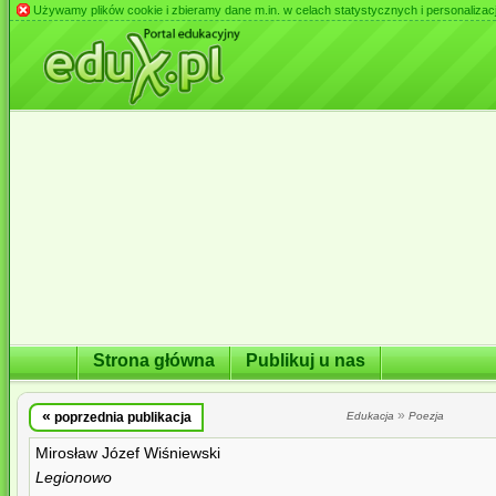
Używamy plików cookie i zbieramy dane m.in. w celach statystycznych i personalizacji 
Strona główna
Publikuj u nas
«
»
poprzednia publikacja
Edukacja
Poezja
Mirosław Józef Wiśniewski
Legionowo