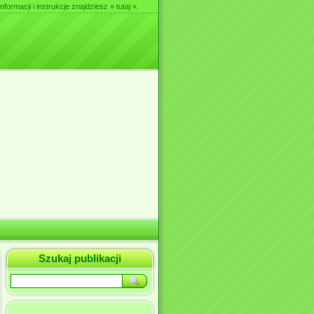
nformacji i instrukcje znajdziesz
» tutaj «
.
Szukaj publikacji