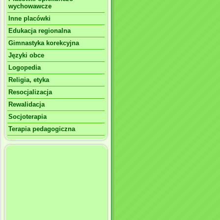
wychowawcze
Inne placówki
Edukacja regionalna
Gimnastyka korekcyjna
Języki obce
Logopedia
Religia, etyka
Resocjalizacja
Rewalidacja
Socjoterapia
Terapia pedagogiczna