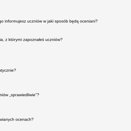
go informujesz uczniów w jaki sposób będą oceniani?
nia, z którymi zapoznałeś uczniów?
atycznie?
niów „sprawiedliwie”?
tawianych ocenach?