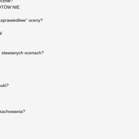
ycznie?
OTÓW NIE
„sprawiedliwe” oceny?
W
 o stawianych ocenach?
auki?
 zachowania?