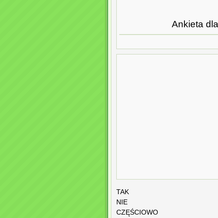
Ankieta dl
TAK
NIE
CZĘŚCIOWO