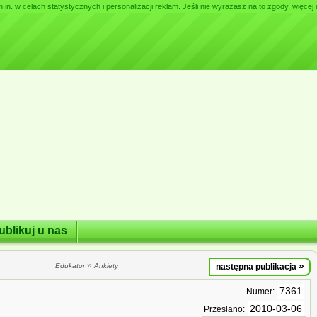
. w celach statystycznych i personalizacji reklam. Jeśli nie wyrażasz na to zgody, więcej i
ublikuj u nas
»
»
Edukator
Ankiety
następna publikacja
7361
Numer:
2010-03-06
Przesłano: