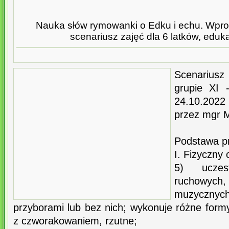
Nauka słów rymowanki o Edku i echu. Wprowa
scenariusz zajęć dla 6 latków, eduk
Scenariusz
grupie XI 
24.10.2022
przez mgr M
Podstawa 
I. Fizyczny
5) uczes
ruchowych
muzyczny
przyborami lub bez nich; wykonuje różne form
z czworakowaniem, rzutne;