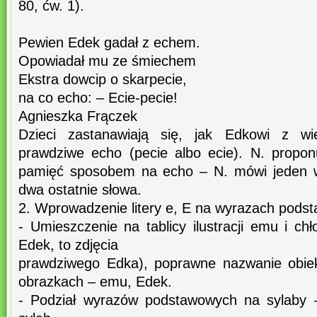
80, ćw. 1).
Pewien Edek gadał z echem.
Opowiadał mu ze śmiechem
Ekstra dowcip o skarpecie,
na co echo: – Ecie-pecie!
Agnieszka Frączek
Dzieci zastanawiają się, jak Edkowi z wie
prawdziwe echo (pecie albo ecie). N. propo
pamięć sposobem na echo – N. mówi jeden we
dwa ostatnie słowa.
2. Wprowadzenie litery e, E na wyrazach pod
- Umieszczenie na tablicy ilustracji emu i chł
Edek, to zdjęcia
prawdziwego Edka), poprawne nazwanie obie
obrazkach – emu, Edek.
- Podział wyrazów podstawowych na sylaby –