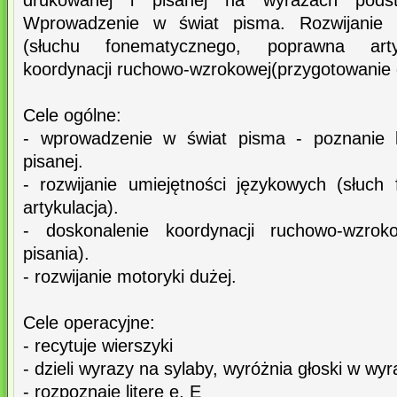
drukowanej i pisanej na wyrazach pods
Wprowadzenie w świat pisma. Rozwijanie u
(słuchu fonematycznego, poprawna artyk
koordynacji ruchowo-wzrokowej(przygotowanie d
Cele ogólne:
- wprowadzenie w świat pisma - poznanie l
pisanej.
- rozwijanie umiejętności językowych (słuc
artykulacja).
- doskonalenie koordynacji ruchowo-wzrok
pisania).
- rozwijanie motoryki dużej.
Cele operacyjne:
- recytuje wierszyki
- dzieli wyrazy na sylaby, wyróżnia głoski w wy
- rozpoznaje literę e, E