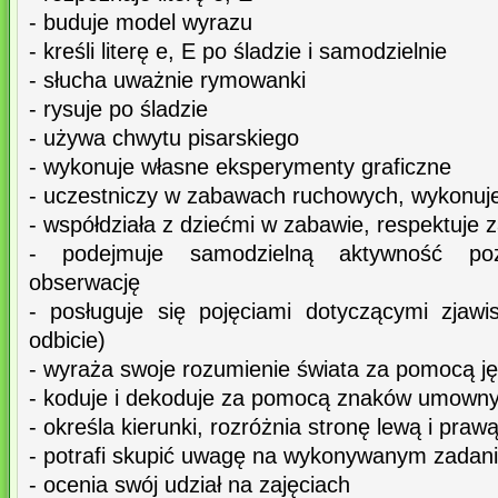
- buduje model wyrazu
- kreśli literę e, E po śladzie i samodzielnie
- słucha uważnie rymowanki
- rysuje po śladzie
- używa chwytu pisarskiego
- wykonuje własne eksperymenty graficzne
- uczestniczy w zabawach ruchowych, wykonuj
- współdziała z dziećmi w zabawie, respektuje
- podejmuje samodzielną aktywność poz
obserwację
- posługuje się pojęciami dotyczącymi zjawi
odbicie)
- wyraża swoje rozumienie świata za pomocą 
- koduje i dekoduje za pomocą znaków umown
- określa kierunki, rozróżnia stronę lewą i praw
- potrafi skupić uwagę na wykonywanym zadan
- ocenia swój udział na zajęciach