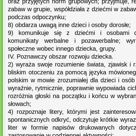
oraz przyjętych norm grupowych; przyjmuje, r
zabaw w grupie, współdziała z dziećmi w zaba
podczas odpoczynku;
8) obdarza uwagą inne dzieci i osoby dorosłe;
9) komunikuje się z dziećmi i osobami do
komunikaty werbalne i pozawerbalne; wyr
społeczne wobec innego dziecka, grupy.
IV. Poznawczy obszar rozwoju dziecka.
2) wyraża swoje rozumienie świata, zjawisk i 
bliskim otoczeniu za pomocą języka mówionego
polskim w mowie zrozumiałej dla dzieci i osób
wyraźnie, rytmicznie, poprawnie wypowiada cic
rozróżnia głoski na początku i końcu w wybra
słowach;
4) rozpoznaje litery, którymi jest zainteres
spontanicznych odkryć, odczytuje krótkie wyr
liter w formie napisów drukowanych dotycz
zastosowanie w codziennej aktywności;