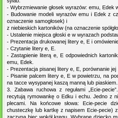
sylab.
- Wybrzmiewanie głosek wyrazów: emu, Edek w i
- Budowanie modeli wyrazów emu i Edek z cz
oznaczenie samogłosek) i
z niebieskich kartoników (na oznaczenie spółgł
- Ustalenie miejsca głoski e w wyrazach podst
- Prezentacja drukowanej litery e, E i omówienie 
- Czytanie litery e, E.
- Zastąpienie literą e, E odpowiednich karto
emu, Edek.
- Prezentacja pisanej litery e, E, porównanie jej
- Pisanie palcem litery e, E w powietrzu, na po
na tacce wysypanej kaszą manną lub piaskiem.
3. Zabawa ruchowa z regułami „Ecie-pecie”.
recytują rymowankę o Edku i echu. Jedno z ni
plecami. Na końcowe słowa: Ecie-pecie dzi
chusteczkę lub kartkę z napisem Ecie-pecie) 
zaczyna biec wokół kręgu. Wybrane dziecko mus