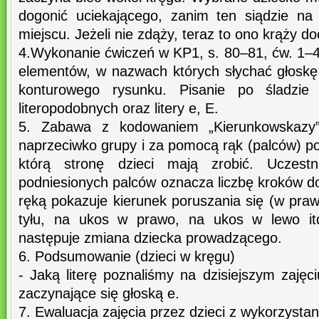
dogonić uciekającego, zanim ten siądzie na
miejscu. Jeżeli nie zdąży, teraz to ono krąży d
4.Wykonanie ćwiczeń w KP1, s. 80–81, ćw. 1–4.
elementów, w nazwach których słychać głoskę
konturowego rysunku. Pisanie po śladzie
literopodobnych oraz litery e, E.
5. Zabawa z kodowaniem „Kierunkowskazy”
naprzeciwko grupy i za pomocą rąk (palców) po
którą stronę dzieci mają zrobić. Uczestni
podniesionych palców oznacza liczbę kroków d
ręką pokazuje kierunek poruszania się (w pra
tyłu, na ukos w prawo, na ukos w lewo itd
następuje zmiana dziecka prowadzącego.
6. Podsumowanie (dzieci w kręgu)
- Jaką literę poznaliśmy na dzisiejszym zaję
zaczynające się głoską e.
7. Ewaluacja zajęcia przez dzieci z wykorzystan