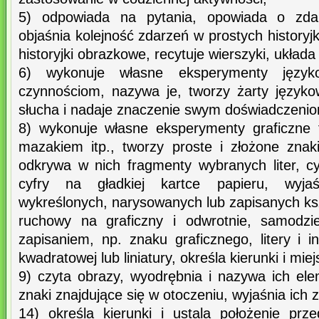
5) odpowiada na pytania, opowiada o zdar
objaśnia kolejność zdarzeń w prostych history
historyjki obrazkowe, recytuje wierszyki, układa
6) wykonuje własne eksperymenty język
czynnościom, nazywa je, tworzy żarty języko
słucha i nadaje znaczenie swym doświadczeni
8) wykonuje własne eksperymenty graficzne 
mazakiem itp., tworzy proste i złożone znak
odkrywa w nich fragmenty wybranych liter, cyfr
cyfry na gładkiej kartce papieru, wyja
wykreślonych, narysowanych lub zapisanych ks
ruchowy na graficzny i odwrotnie, samodzie
zapisaniem, np. znaku graficznego, litery i i
kwadratowej lub liniatury, określa kierunki i mie
9) czyta obrazy, wyodrębnia i nazywa ich el
znaki znajdujące się w otoczeniu, wyjaśnia ich 
14) określa kierunki i ustala położenie pr