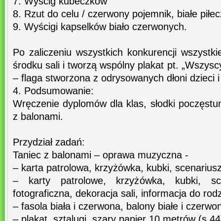
7. Wyścig kubeczków
8. Rzut do celu / czerwony pojemnik, białe piłec
9. Wyścigi kapselków biało czerwonych.
Po zaliczeniu wszystkich konkurencji wszystki
środku sali i tworzą wspólny plakat pt. „Wszysc
– flaga stworzona z odrysowanych dłoni dzieci 
4. Podsumowanie:
Wręczenie dyplomów dla klas, słodki poczęst
z balonami.
Przydział zadań:
Taniec z balonami – oprawa muzyczna -
– karta patrolowa, krzyżówka, kubki, scenariusz
– karty patrolowe, krzyżówka, kubki, sc
fotograficzna, dekoracja sali, informacja do ro
– fasola biała i czerwona, balony białe i czerwo
– plakat, sztalugi, szary papier 10 metrów (s.44