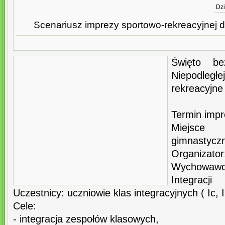
Dzi
Scenariusz imprezy sportowo-rekreacyjnej dl
Święto b
Niepodległ
rekreacyjne
Termin impr
Miejsce
gimnastycz
Organiza
Wychowaw
Integracji
Uczestnicy: uczniowie klas integracyjnych ( Ic, II
Cele:
- integracja zespołów klasowych,