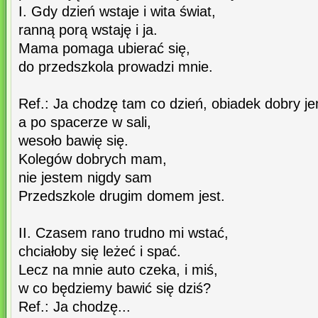
I. Gdy dzień wstaje i wita świat,
ranną porą wstaję i ja.
Mama pomaga ubierać się,
do przedszkola prowadzi mnie.
Ref.: Ja chodzę tam co dzień, obiadek dobry j
a po spacerze w sali,
wesoło bawię się.
Kolegów dobrych mam,
nie jestem nigdy sam
Przedszkole drugim domem jest.
II. Czasem rano trudno mi wstać,
chciałoby się leżeć i spać.
Lecz na mnie auto czeka, i miś,
w co będziemy bawić się dziś?
Ref.: Ja chodzę...