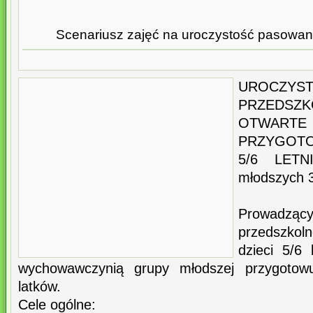
Scenariusz zajęć na uroczystość pasowan
UROCZYS
PRZEDSZ
OTWART
PRZYGOTO
5/6 LETN
młodszych 3
Prowadząc
przedszkoln
dzieci 5/6
wychowawczynią grupy młodszej przygotow
latków.
Cele ogólne: