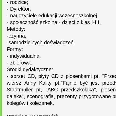
- rodzice;
- Dyrektor,
- nauczyciele edukacji wczesnoszkolnej
- społeczność szkolna - dzieci z klas I-III,
Metody:
-czynna,
-samodzielnych doświadczeń.
Formy:
- indywidualna,
- zbiorowa.
Środki dydaktyczne:
- sprzęt CD, płyty CD z piosenkami pt. "Prze
wiersz Anny Kality pt."Fajnie być jest prze
Stadtmüller pt, "ABC przedszkolaka", piose
daleka", scenografia, prezenty przygotowane p
kolegów i koleżanek.