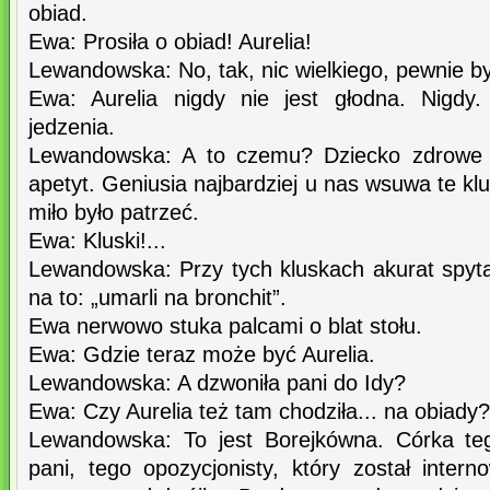
obiad.
Ewa: Prosiła o obiad! Aurelia!
Lewandowska: No, tak, nic wielkiego, pewnie by
Ewa: Aurelia nigdy nie jest głodna. Nigdy
jedzenia.
Lewandowska: A to czemu? Dziecko zdrowe 
apetyt. Geniusia najbardziej u nas wsuwa te klusk
miło było patrzeć.
Ewa: Kluski!...
Lewandowska: Przy tych kluskach akurat spyta
na to: „umarli na bronchit”.
Ewa nerwowo stuka palcami o blat stołu.
Ewa: Gdzie teraz może być Aurelia.
Lewandowska: A dzwoniła pani do Idy?
Ewa: Czy Aurelia też tam chodziła... na obiady?
Lewandowska: To jest Borejkówna. Córka teg
pani, tego opozycjonisty, który został inter