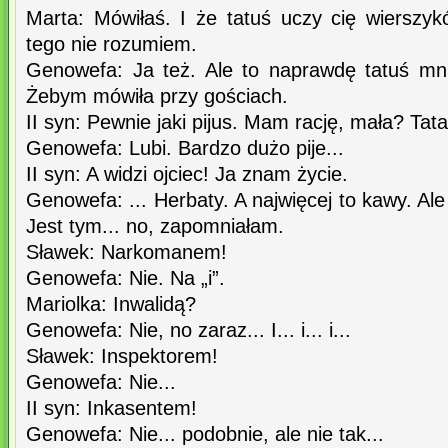
Marta: Mówiłaś. I że tatuś uczy cię wierszyk
tego nie rozumiem.
Genowefa: Ja też. Ale to naprawdę tatuś mn
Żebym mówiła przy gościach.
II syn: Pewnie jaki pijus. Mam rację, mała? Tata
Genowefa: Lubi. Bardzo dużo pije...
II syn: A widzi ojciec! Ja znam życie.
Genowefa: ... Herbaty. A najwięcej to kawy. Ale 
Jest tym... no, zapomniałam.
Sławek: Narkomanem!
Genowefa: Nie. Na „i”.
Mariolka: Inwalidą?
Genowefa: Nie, no zaraz... I... i... i...
Sławek: Inspektorem!
Genowefa: Nie...
II syn: Inkasentem!
Genowefa: Nie... podobnie, ale nie tak...