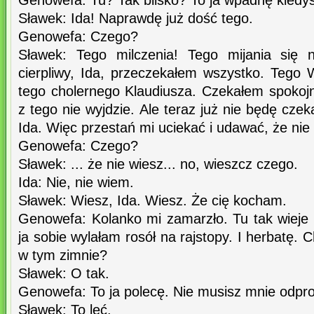
Genowefa: Tu? Tak blisko? To ja wpadnę kiedyś
Sławek: Ida! Naprawdę już dość tego.
Genowefa: Czego?
Sławek: Tego milczenia! Tego mijania się 
cierpliwy, Ida, przeczekałem wszystko. Tego 
tego cholernego Klaudiusza. Czekałem spokojn
z tego nie wyjdzie. Ale teraz już nie będę czek
Ida. Więc przestań mi uciekać i udawać, że nie 
Genowefa: Czego?
Sławek: ... że nie wiesz... no, wieszcz czego.
Ida: Nie, nie wiem.
Sławek: Wiesz, Ida. Wiesz. Że cię kocham.
Genowefa: Kolanko mi zamarzło. Tu tak wieje 
ja sobie wylałam rosół na rajstopy. I herbatę. 
w tym zimnie?
Sławek: O tak.
Genowefa: To ja polecę. Nie musisz mnie odpr
Sławek: To leć.