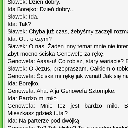
Sławek: Dzień dobry.
Ida Borejko: Dzień dobry...
Sławek: Ida.
Ida: Tak?
Sławek: Chyba już czas, żebyśmy zaczęli rozm
Ida: O... o czym?
Sławek: O nas. Żaden inny temat mnie nie interes
Zbyt mocno ściska Genowefę za rękę.
Genowefa: Aaaa-u! Co robisz, stary wariacie? B
Sławek: O Jezus, przepraszam. Całkiem o tobi
Genowefa: Ściska mi rękę jak wariat! Jak się 
Ida: Borejko.
Genowefa: Aha. A ja Genowefa Sztompke.
Ida: Bardzo mi miło.
Genowefa: Mnie też jest bardzo miło. Ba
Mieszkasz gdzieś tutaj?
Ida: Na parterze pod dwójką.