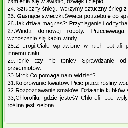
zamienia się w światło, dźwięk i ciepło.
24. Sztuczny śnieg.Tworzymy sztuczny śnieg z s
25. Gasnące świeczki.Świeca potrzebuje do spal
26.Jak działa magnes?: Przyciąganie i odpych
27.Winda domowej roboty. Przeciwwaga
wznoszenie się kabin windy.
28.Z drogi.Ciało wprawione w ruch potrafi 
innemu ciału.
29.Tonie czy nie tonie? Sprawdzanie od 
przedmiotów.
30.Mrok.Co pomaga nam widzieć?
31.Kolorowanie kwiatów. Picie przez rośliny wod
32.Rozpoznawanie smaków. Działanie kubków
33,Chlorofilu, gdzie jesteś? Chlorofil pod wp
roślina jest zielona.