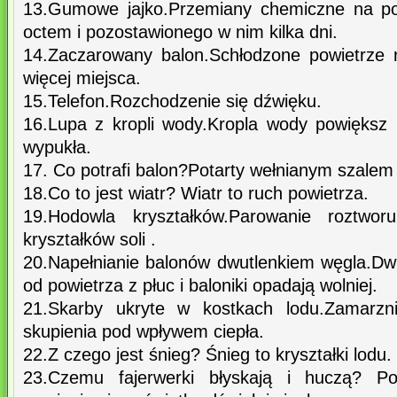
13.Gumowe jajko.Przemiany chemiczne na pow
octem i pozostawionego w nim kilka dni.
14.Zaczarowany balon.Schłodzone powietrze r
więcej miejsca.
15.Telefon.Rozchodzenie się dźwięku.
16.Lupa z kropli wody.Kropla wody powiększ 
wypukła.
17. Co potrafi balon?Potarty wełnianym szalem 
18.Co to jest wiatr? Wiatr to ruch powietrza.
19.Hodowla kryształków.Parowanie roztwor
kryształków soli .
20.Napełnianie balonów dwutlenkiem węgla.Dwu
od powietrza z płuc i baloniki opadają wolniej.
21.Skarby ukryte w kostkach lodu.Zamarzn
skupienia pod wpływem ciepła.
22.Z czego jest śnieg? Śnieg to kryształki lodu.
23.Czemu fajerwerki błyskają i huczą? Po