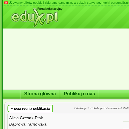
Używamy plików cookie i zbieramy dane m.in. w celach statystycznych i personalizacji 
Strona główna
Publikuj u nas
«
»
poprzednia publikacja
Edukacja
Szkoła podstawowa - kl. IV-VI
Alicja Czesak-Ptak
Dąbrowa Tarnowska